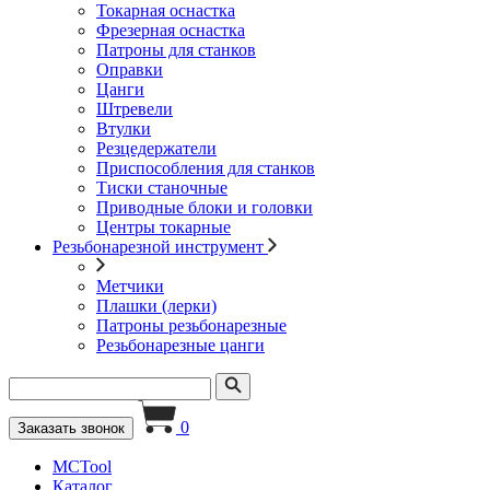
Токарная оснастка
Фрезерная оснастка
Патроны для станков
Оправки
Цанги
Штревели
Втулки
Резцедержатели
Приспособления для станков
Тиски станочные
Приводные блоки и головки
Центры токарные
Резьбонарезной инструмент
Метчики
Плашки (лерки)
Патроны резьбонарезные
Резьбонарезные цанги
0
Заказать звонок
MCTool
Каталог