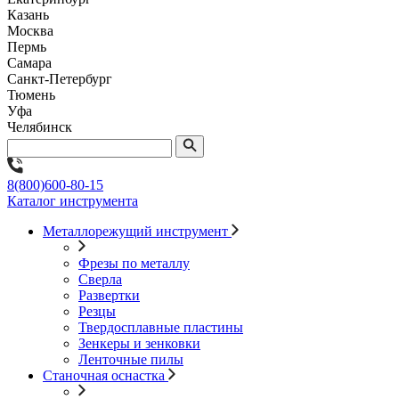
Казань
Москва
Пермь
Самара
Санкт-Петербург
Тюмень
Уфа
Челябинск
8(800)600-80-15
Каталог инструмента
Металлорежущий инструмент
Фрезы по металлу
Сверла
Развертки
Резцы
Твердосплавные пластины
Зенкеры и зенковки
Ленточные пилы
Станочная оснастка