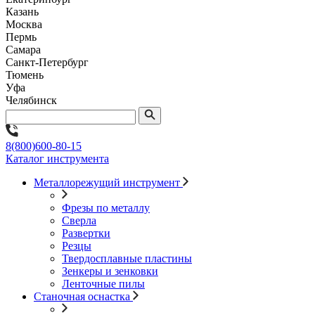
Казань
Москва
Пермь
Самара
Санкт-Петербург
Тюмень
Уфа
Челябинск
8(800)600-80-15
Каталог инструмента
Металлорежущий инструмент
Фрезы по металлу
Сверла
Развертки
Резцы
Твердосплавные пластины
Зенкеры и зенковки
Ленточные пилы
Станочная оснастка