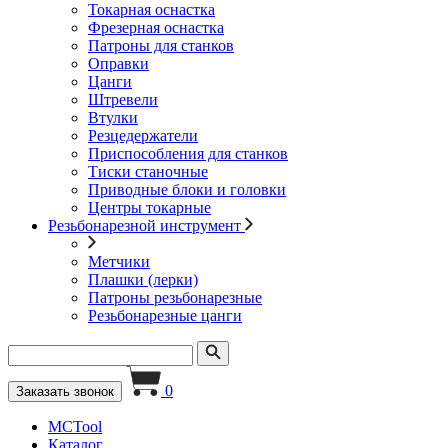
Токарная оснастка
Фрезерная оснастка
Патроны для станков
Оправки
Цанги
Штревели
Втулки
Резцедержатели
Приспособления для станков
Тиски станочные
Приводные блоки и головки
Центры токарные
Резьбонарезной инструмент
Метчики
Плашки (лерки)
Патроны резьбонарезные
Резьбонарезные цанги
0
Заказать звонок
MCTool
Каталог