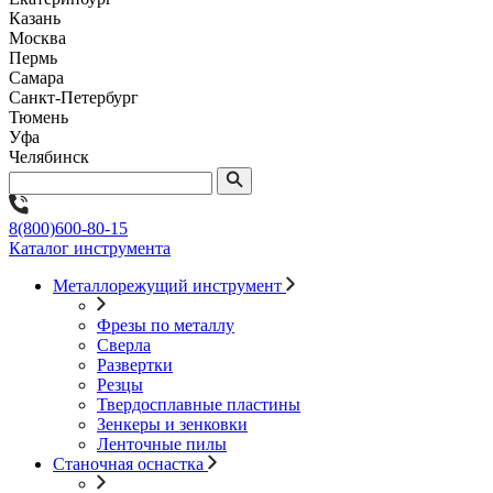
Казань
Москва
Пермь
Самара
Санкт-Петербург
Тюмень
Уфа
Челябинск
8(800)600-80-15
Каталог инструмента
Металлорежущий инструмент
Фрезы по металлу
Сверла
Развертки
Резцы
Твердосплавные пластины
Зенкеры и зенковки
Ленточные пилы
Станочная оснастка