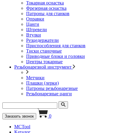
Токарная оснастка
Фрезерная оснастка
Патроны для станков
Оправки
Цанги
Штревели
Втулки
Резцедержатели
Приспособления для станков
Тиски станочные
Приводные блоки и головки
Центры токарные
Резьбонарезной инструмент
Метчики
Плашки (лерки)
Патроны резьбонарезные
Резьбонарезные цанги
0
Заказать звонок
MCTool
Каталог