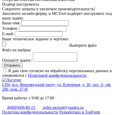
Подбор инструмента
Сократите затраты и увеличьте производительность!
Заполните онлайн-форму, и MCTool подберет инструмент под
вашу задачу.
Ваше имя:
Телефон:
E-mail:
Ваше техническое задание и чертежи:
Выберите файл
Файл не выбран
Опишите задачу:
Отправить
Я даю свое согласие на обработку персональных данных и
ознакомился с
Политикой конфиденциальности
СПб, м.о. Финляндский округ, ул. Ключевая, д. 30, лит. А, оф.
206, пом. 27-Н
Время работы: с 9:00 до 17:00
8(800)600-80-15
order-mctool@yandex.ru
Политика конфиденциальности
Разработано в TopForm