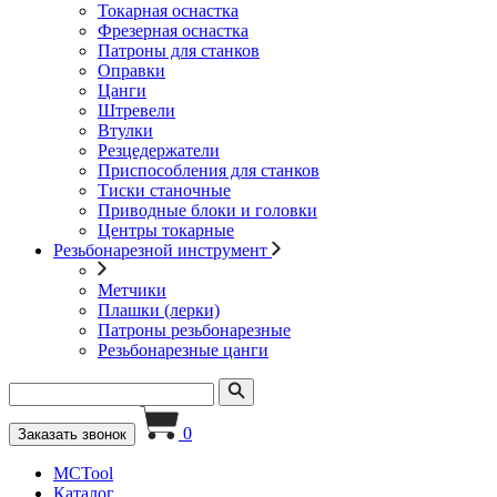
Токарная оснастка
Фрезерная оснастка
Патроны для станков
Оправки
Цанги
Штревели
Втулки
Резцедержатели
Приспособления для станков
Тиски станочные
Приводные блоки и головки
Центры токарные
Резьбонарезной инструмент
Метчики
Плашки (лерки)
Патроны резьбонарезные
Резьбонарезные цанги
0
Заказать звонок
MCTool
Каталог