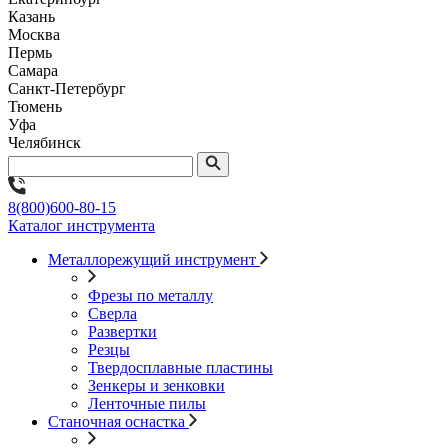
Казань
Москва
Пермь
Самара
Санкт-Петербург
Тюмень
Уфа
Челябинск
8(800)600-80-15
Каталог инструмента
Металлорежущий инструмент
Фрезы по металлу
Сверла
Развертки
Резцы
Твердосплавные пластины
Зенкеры и зенковки
Ленточные пилы
Станочная оснастка