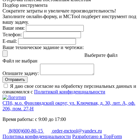
Подбор инструмента
Сократите затраты и увеличьте производительность!
Заполните онлайн-форму, и MCTool подберет инструмент под
вашу задачу.
Ваше имя:
Телефон:
E-mail:
Ваше техническое задание и чертежи:
Выберите файл
Файл не выбран
Опишите задачу:
Отправить
Я даю свое согласие на обработку персональных данных и
ознакомился с
Политикой конфиденциальности
СПб, м.о. Финляндский округ, ул. Ключевая, д. 30, лит. А, оф.
206, пом. 27-Н
Время работы: с 9:00 до 17:00
8(800)600-80-15
order-mctool@yandex.ru
Политика конфиденциальности
Разработано в TopForm