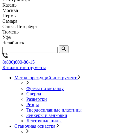
Казань
Москва
Пермь
Самара
Санкт-Петербург
Тюмень
Уфа
Челябинск
8(800)600-80-15
Каталог инструмента
Металлорежущий инструмент
Фрезы по металлу
Сверла
Развертки
Резцы
Твердосплавные пластины
Зенкеры и зенковки
Ленточные пилы
Станочная оснастка