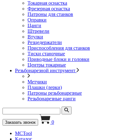
Токарная оснастка
Фрезерная оснастка
Патроны для станков
Оправки
Цанги
Штревели
Втулки
Резцедержатели
Приспособления для станков
Тиски станочные
Приводные блоки и головки
Центры токарные
Резьбонарезной инструмент
Метчики
Плашки (лерки)
Патроны резьбонарезные
Резьбонарезные цанги
0
Заказать звонок
MCTool
Каталог