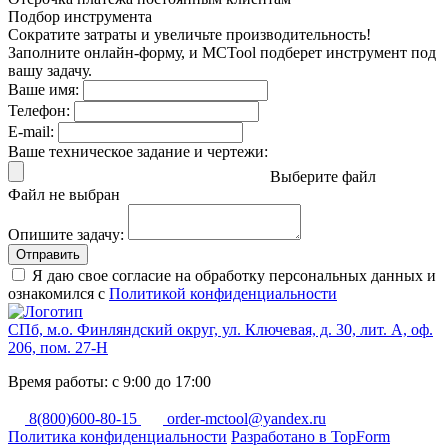
Подбор инструмента
Сократите затраты и увеличьте производительность!
Заполните онлайн-форму, и MCTool подберет инструмент под
вашу задачу.
Ваше имя:
Телефон:
E-mail:
Ваше техническое задание и чертежи:
Выберите файл
Файл не выбран
Опишите задачу:
Отправить
Я даю свое согласие на обработку персональных данных и
ознакомился с
Политикой конфиденциальности
СПб, м.о. Финляндский округ, ул. Ключевая, д. 30, лит. А, оф.
206, пом. 27-Н
Время работы: с 9:00 до 17:00
8(800)600-80-15
order-mctool@yandex.ru
Политика конфиденциальности
Разработано в TopForm