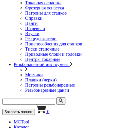
Токарная оснастка
Фрезерная оснастка
Патроны для станков
Оправки
Цанги
Штревели
Втулки
Резцедержатели
Приспособления для станков
Тиски станочные
Приводные блоки и головки
Центры токарные
Резьбонарезной инструмент
Метчики
Плашки (лерки)
Патроны резьбонарезные
Резьбонарезные цанги
0
Заказать звонок
MCTool
Каталог