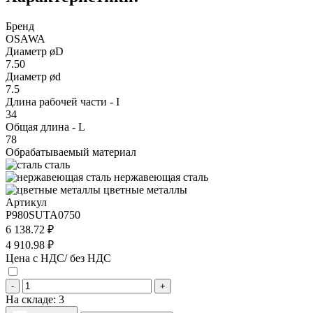
Бренд
OSAWA
Диаметр øD
7.50
Диаметр ød
7.5
Длина рабочей части - I
34
Общая длина - L
78
Обрабатываемый материал
сталь
нержавеющая сталь
цветные металлы
Артикул
P980SUTA0750
6 138.72 ₽
4 910.98 ₽
Цена с НДС/ без НДС
-
+
На складе:
3