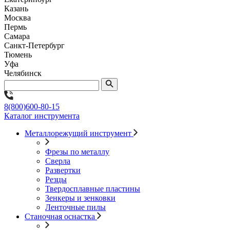
Казань
Москва
Пермь
Самара
Санкт-Петербург
Тюмень
Уфа
Челябинск
8(800)600-80-15
Каталог инструмента
Металлорежущий инструмент
Фрезы по металлу
Сверла
Развертки
Резцы
Твердосплавные пластины
Зенкеры и зенковки
Ленточные пилы
Станочная оснастка