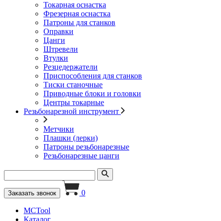
Токарная оснастка
Фрезерная оснастка
Патроны для станков
Оправки
Цанги
Штревели
Втулки
Резцедержатели
Приспособления для станков
Тиски станочные
Приводные блоки и головки
Центры токарные
Резьбонарезной инструмент
Метчики
Плашки (лерки)
Патроны резьбонарезные
Резьбонарезные цанги
0
Заказать звонок
MCTool
Каталог