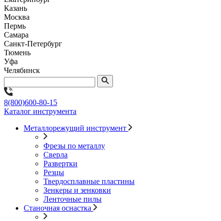
Казань
Москва
Пермь
Самара
Санкт-Петербург
Тюмень
Уфа
Челябинск
8(800)600-80-15
Каталог инструмента
Металлорежущий инструмент
Фрезы по металлу
Сверла
Развертки
Резцы
Твердосплавные пластины
Зенкеры и зенковки
Ленточные пилы
Станочная оснастка