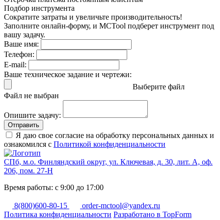
Подбор инструмента
Сократите затраты и увеличьте производительность!
Заполните онлайн-форму, и MCTool подберет инструмент под
вашу задачу.
Ваше имя:
Телефон:
E-mail:
Ваше техническое задание и чертежи:
Выберите файл
Файл не выбран
Опишите задачу:
Отправить
Я даю свое согласие на обработку персональных данных и
ознакомился с
Политикой конфиденциальности
СПб, м.о. Финляндский округ, ул. Ключевая, д. 30, лит. А, оф.
206, пом. 27-Н
Время работы: с 9:00 до 17:00
8(800)600-80-15
order-mctool@yandex.ru
Политика конфиденциальности
Разработано в TopForm