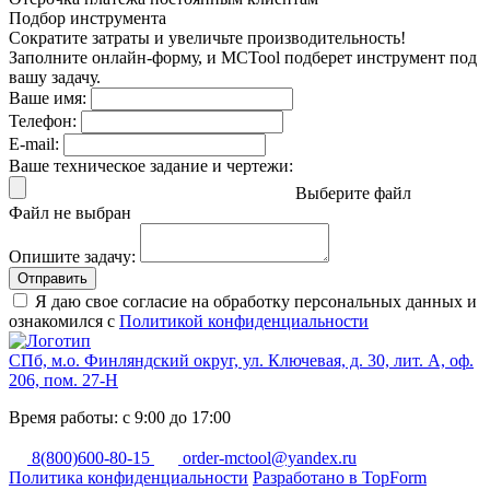
Подбор инструмента
Сократите затраты и увеличьте производительность!
Заполните онлайн-форму, и MCTool подберет инструмент под
вашу задачу.
Ваше имя:
Телефон:
E-mail:
Ваше техническое задание и чертежи:
Выберите файл
Файл не выбран
Опишите задачу:
Отправить
Я даю свое согласие на обработку персональных данных и
ознакомился с
Политикой конфиденциальности
СПб, м.о. Финляндский округ, ул. Ключевая, д. 30, лит. А, оф.
206, пом. 27-Н
Время работы: с 9:00 до 17:00
8(800)600-80-15
order-mctool@yandex.ru
Политика конфиденциальности
Разработано в TopForm