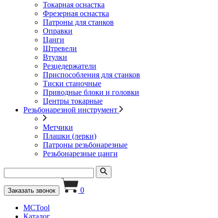
Токарная оснастка
Фрезерная оснастка
Патроны для станков
Оправки
Цанги
Штревели
Втулки
Резцедержатели
Приспособления для станков
Тиски станочные
Приводные блоки и головки
Центры токарные
Резьбонарезной инструмент
Метчики
Плашки (лерки)
Патроны резьбонарезные
Резьбонарезные цанги
0
Заказать звонок
MCTool
Каталог