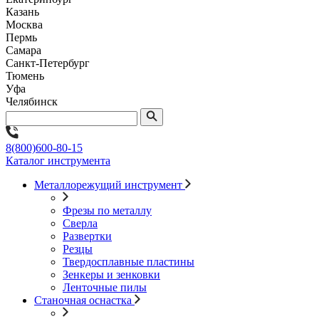
Казань
Москва
Пермь
Самара
Санкт-Петербург
Тюмень
Уфа
Челябинск
8(800)600-80-15
Каталог инструмента
Металлорежущий инструмент
Фрезы по металлу
Сверла
Развертки
Резцы
Твердосплавные пластины
Зенкеры и зенковки
Ленточные пилы
Станочная оснастка