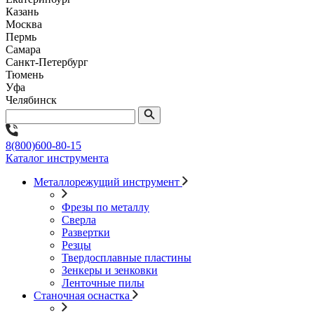
Казань
Москва
Пермь
Самара
Санкт-Петербург
Тюмень
Уфа
Челябинск
8(800)600-80-15
Каталог инструмента
Металлорежущий инструмент
Фрезы по металлу
Сверла
Развертки
Резцы
Твердосплавные пластины
Зенкеры и зенковки
Ленточные пилы
Станочная оснастка