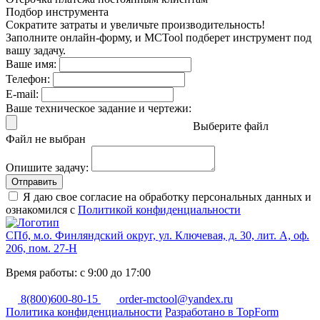
Подбор инструмента
Сократите затраты и увеличьте производительность!
Заполните онлайн-форму, и MCTool подберет инструмент под
вашу задачу.
Ваше имя:
Телефон:
E-mail:
Ваше техническое задание и чертежи:
Выберите файл
Файл не выбран
Опишите задачу:
Отправить
Я даю свое согласие на обработку персональных данных и
ознакомился с
Политикой конфиденциальности
СПб, м.о. Финляндский округ, ул. Ключевая, д. 30, лит. А, оф.
206, пом. 27-Н
Время работы: с 9:00 до 17:00
8(800)600-80-15
order-mctool@yandex.ru
Политика конфиденциальности
Разработано в TopForm