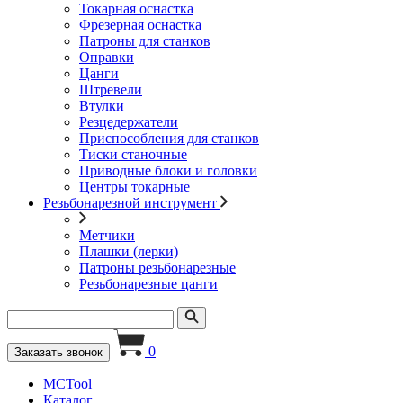
Токарная оснастка
Фрезерная оснастка
Патроны для станков
Оправки
Цанги
Штревели
Втулки
Резцедержатели
Приспособления для станков
Тиски станочные
Приводные блоки и головки
Центры токарные
Резьбонарезной инструмент
Метчики
Плашки (лерки)
Патроны резьбонарезные
Резьбонарезные цанги
0
Заказать звонок
MCTool
Каталог