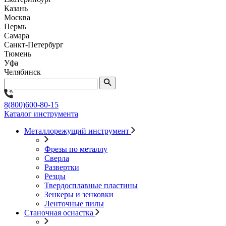
Казань
Москва
Пермь
Самара
Санкт-Петербург
Тюмень
Уфа
Челябинск
8(800)600-80-15
Каталог инструмента
Металлорежущий инструмент
Фрезы по металлу
Сверла
Развертки
Резцы
Твердосплавные пластины
Зенкеры и зенковки
Ленточные пилы
Станочная оснастка