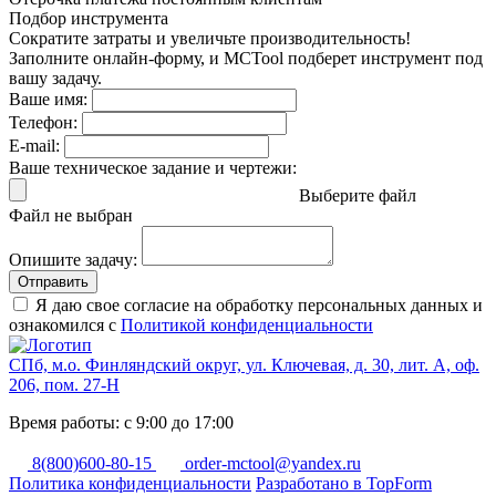
Подбор инструмента
Сократите затраты и увеличьте производительность!
Заполните онлайн-форму, и MCTool подберет инструмент под
вашу задачу.
Ваше имя:
Телефон:
E-mail:
Ваше техническое задание и чертежи:
Выберите файл
Файл не выбран
Опишите задачу:
Отправить
Я даю свое согласие на обработку персональных данных и
ознакомился с
Политикой конфиденциальности
СПб, м.о. Финляндский округ, ул. Ключевая, д. 30, лит. А, оф.
206, пом. 27-Н
Время работы: с 9:00 до 17:00
8(800)600-80-15
order-mctool@yandex.ru
Политика конфиденциальности
Разработано в TopForm