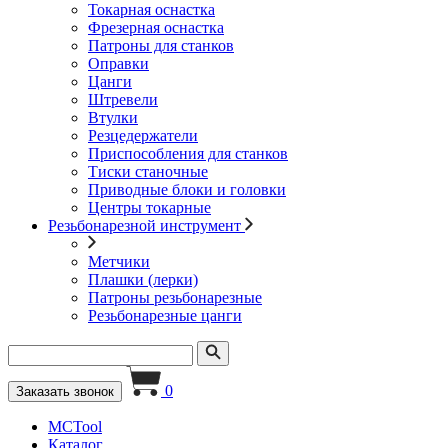
Токарная оснастка
Фрезерная оснастка
Патроны для станков
Оправки
Цанги
Штревели
Втулки
Резцедержатели
Приспособления для станков
Тиски станочные
Приводные блоки и головки
Центры токарные
Резьбонарезной инструмент
Метчики
Плашки (лерки)
Патроны резьбонарезные
Резьбонарезные цанги
0
Заказать звонок
MCTool
Каталог