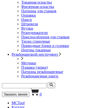
Токарная оснастка
Фрезерная оснастка
Патроны для станков
Оправки
Цанги
Штревели
Втулки
Резцедержатели
Приспособления для станков
Тиски станочные
Приводные блоки и головки
Центры токарные
Резьбонарезной инструмент
Метчики
Плашки (лерки)
Патроны резьбонарезные
Резьбонарезные цанги
0
Заказать звонок
MCTool
Каталог