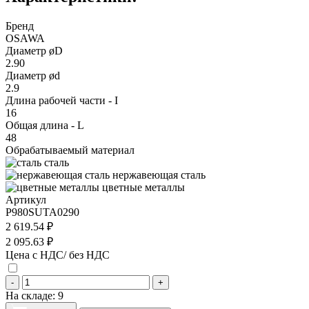
Бренд
OSAWA
Диаметр øD
2.90
Диаметр ød
2.9
Длина рабочей части - I
16
Общая длина - L
48
Обрабатываемый материал
сталь
нержавеющая сталь
цветные металлы
Артикул
P980SUTA0290
2 619.54 ₽
2 095.63 ₽
Цена с НДС/ без НДС
-
+
На складе:
9