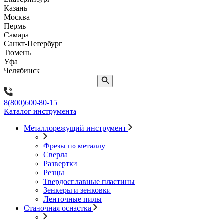
Казань
Москва
Пермь
Самара
Санкт-Петербург
Тюмень
Уфа
Челябинск
8(800)600-80-15
Каталог инструмента
Металлорежущий инструмент
Фрезы по металлу
Сверла
Развертки
Резцы
Твердосплавные пластины
Зенкеры и зенковки
Ленточные пилы
Станочная оснастка