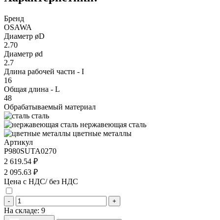
Бренд
OSAWA
Диаметр øD
2.70
Диаметр ød
2.7
Длина рабочей части - I
16
Общая длина - L
48
Обрабатываемый материал
сталь
нержавеющая сталь
цветные металлы
Артикул
P980SUTA0270
2 619.54 ₽
2 095.63 ₽
Цена с НДС/ без НДС
-
+
На складе:
9