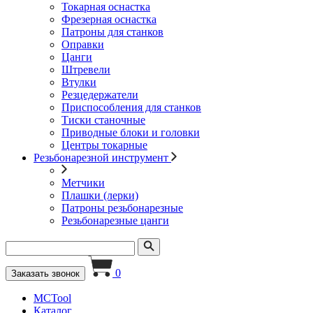
Токарная оснастка
Фрезерная оснастка
Патроны для станков
Оправки
Цанги
Штревели
Втулки
Резцедержатели
Приспособления для станков
Тиски станочные
Приводные блоки и головки
Центры токарные
Резьбонарезной инструмент
Метчики
Плашки (лерки)
Патроны резьбонарезные
Резьбонарезные цанги
0
Заказать звонок
MCTool
Каталог