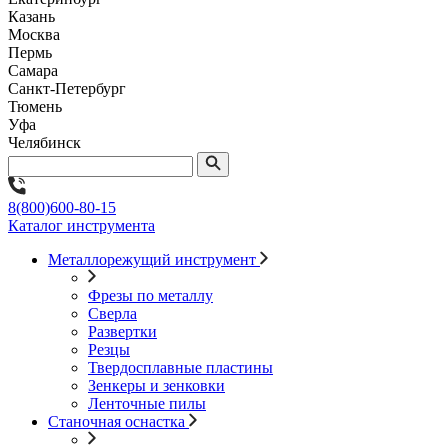
Казань
Москва
Пермь
Самара
Санкт-Петербург
Тюмень
Уфа
Челябинск
8(800)600-80-15
Каталог инструмента
Металлорежущий инструмент
Фрезы по металлу
Сверла
Развертки
Резцы
Твердосплавные пластины
Зенкеры и зенковки
Ленточные пилы
Станочная оснастка