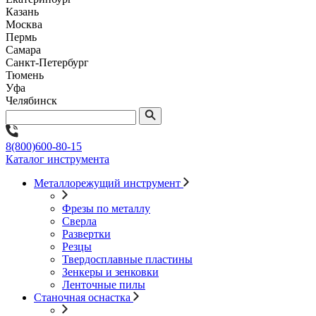
Казань
Москва
Пермь
Самара
Санкт-Петербург
Тюмень
Уфа
Челябинск
8(800)600-80-15
Каталог инструмента
Металлорежущий инструмент
Фрезы по металлу
Сверла
Развертки
Резцы
Твердосплавные пластины
Зенкеры и зенковки
Ленточные пилы
Станочная оснастка