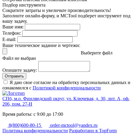
Подбор инструмента
Сократите затраты и увеличьте производительность!
Заполните онлайн-форму, и MCTool подберет инструмент под
вашу задачу.
Ваше имя:
Телефон:
E-mail:
Ваше техническое задание и чертежи:
Выберите файл
Файл не выбран
Опишите задачу:
Отправить
Я даю свое согласие на обработку персональных данных и
ознакомился с
Политикой конфиденциальности
СПб, м.о. Финляндский округ, ул. Ключевая, д. 30, лит. А, оф.
206, пом. 27-Н
Время работы: с 9:00 до 17:00
8(800)600-80-15
order-mctool@yandex.ru
Политика конфиденциальности
Разработано в TopForm