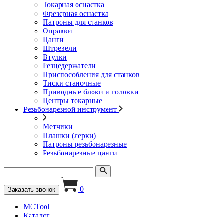
Токарная оснастка
Фрезерная оснастка
Патроны для станков
Оправки
Цанги
Штревели
Втулки
Резцедержатели
Приспособления для станков
Тиски станочные
Приводные блоки и головки
Центры токарные
Резьбонарезной инструмент
Метчики
Плашки (лерки)
Патроны резьбонарезные
Резьбонарезные цанги
0
Заказать звонок
MCTool
Каталог