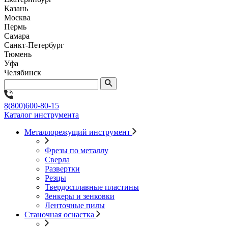
Казань
Москва
Пермь
Самара
Санкт-Петербург
Тюмень
Уфа
Челябинск
8(800)600-80-15
Каталог инструмента
Металлорежущий инструмент
Фрезы по металлу
Сверла
Развертки
Резцы
Твердосплавные пластины
Зенкеры и зенковки
Ленточные пилы
Станочная оснастка