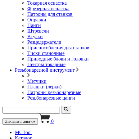
Токарная оснастка
Фрезерная оснастка
Патроны для станков
Оправки
Цанги
Штревели
Втулки
Резцедержатели
Приспособления для станков
Тиски станочные
Приводные блоки и головки
Центры токарные
Резьбонарезной инструмент
Метчики
Плашки (лерки)
Патроны резьбонарезные
Резьбонарезные цанги
0
Заказать звонок
MCTool
Каталог