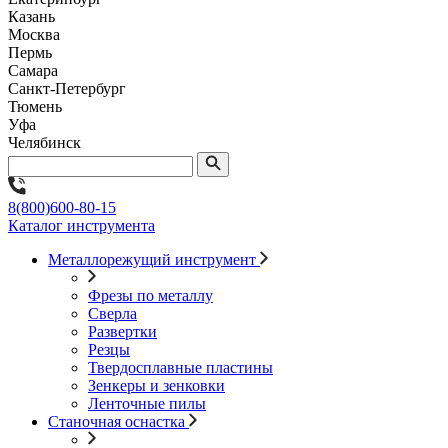
Казань
Москва
Пермь
Самара
Санкт-Петербург
Тюмень
Уфа
Челябинск
8(800)600-80-15
Каталог инструмента
Металлорежущий инструмент
Фрезы по металлу
Сверла
Развертки
Резцы
Твердосплавные пластины
Зенкеры и зенковки
Ленточные пилы
Станочная оснастка