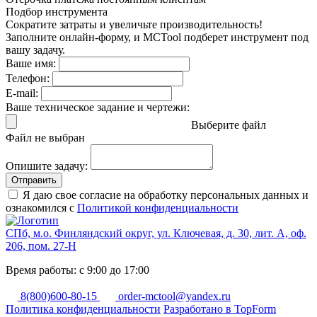
Подбор инструмента
Сократите затраты и увеличьте производительность!
Заполните онлайн-форму, и MCTool подберет инструмент под
вашу задачу.
Ваше имя:
Телефон:
E-mail:
Ваше техническое задание и чертежи:
Выберите файл
Файл не выбран
Опишите задачу:
Отправить
Я даю свое согласие на обработку персональных данных и
ознакомился с
Политикой конфиденциальности
СПб, м.о. Финляндский округ, ул. Ключевая, д. 30, лит. А, оф.
206, пом. 27-Н
Время работы: с 9:00 до 17:00
8(800)600-80-15
order-mctool@yandex.ru
Политика конфиденциальности
Разработано в TopForm