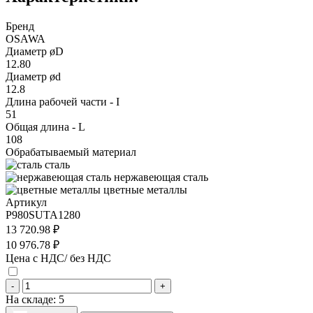
Бренд
OSAWA
Диаметр øD
12.80
Диаметр ød
12.8
Длина рабочей части - I
51
Общая длина - L
108
Обрабатываемый материал
сталь
нержавеющая сталь
цветные металлы
Артикул
P980SUTA1280
13 720.98 ₽
10 976.78 ₽
Цена с НДС/ без НДС
-
+
На складе:
5