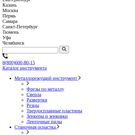
Казань
Москва
Пермь
Самара
Санкт-Петербург
Тюмень
Уфа
Челябинск
8(800)600-80-15
Каталог инструмента
Металлорежущий инструмент
Фрезы по металлу
Сверла
Развертки
Резцы
Твердосплавные пластины
Зенкеры и зенковки
Ленточные пилы
Станочная оснастка