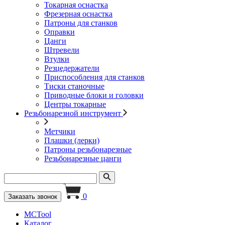
Токарная оснастка
Фрезерная оснастка
Патроны для станков
Оправки
Цанги
Штревели
Втулки
Резцедержатели
Приспособления для станков
Тиски станочные
Приводные блоки и головки
Центры токарные
Резьбонарезной инструмент
Метчики
Плашки (лерки)
Патроны резьбонарезные
Резьбонарезные цанги
0
Заказать звонок
MCTool
Каталог