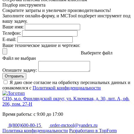
Подбор инструмента
Сократите затраты и увеличьте производительность!
Заполните онлайн-форму, и MCTool подберет инструмент под
вашу задачу.
Ваше имя:
Телефон:
E-mail:
Ваше техническое задание и чертежи:
Выберите файл
Файл не выбран
Опишите задачу:
Отправить
Я даю свое согласие на обработку персональных данных и
ознакомился с
Политикой конфиденциальности
СПб, м.о. Финляндский округ, ул. Ключевая, д. 30, лит. А, оф.
206, пом. 27-Н
Время работы: с 9:00 до 17:00
8(800)600-80-15
order-mctool@yandex.ru
Политика конфиденциальности
Разработано в TopForm