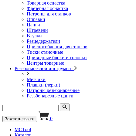
Токарная оснастка
Фрезерная оснастка
Патроны для станков
Оправки
Цанги
Штревели
Втулки
Резцедержатели
Приспособления для станков
Тиски станочные
Приводные блоки и головки
Центры токарные
Резьбонарезной инструмент
Метчики
Плашки (лерки)
Патроны резьбонарезные
Резьбонарезные цанги
0
Заказать звонок
MCTool
Каталог