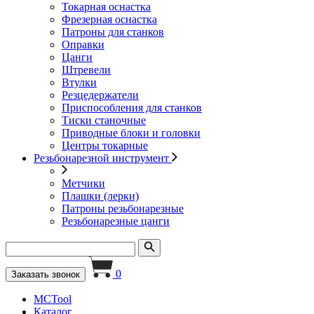
Токарная оснастка
Фрезерная оснастка
Патроны для станков
Оправки
Цанги
Штревели
Втулки
Резцедержатели
Приспособления для станков
Тиски станочные
Приводные блоки и головки
Центры токарные
Резьбонарезной инструмент
Метчики
Плашки (лерки)
Патроны резьбонарезные
Резьбонарезные цанги
0
Заказать звонок
MCTool
Каталог