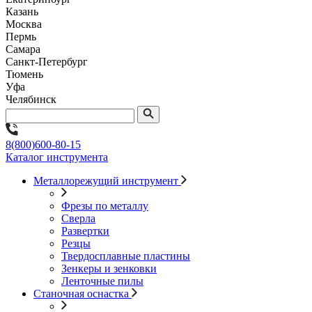
Казань
Москва
Пермь
Самара
Санкт-Петербург
Тюмень
Уфа
Челябинск
8(800)600-80-15
Каталог инструмента
Металлорежущий инструмент
Фрезы по металлу
Сверла
Развертки
Резцы
Твердосплавные пластины
Зенкеры и зенковки
Ленточные пилы
Станочная оснастка