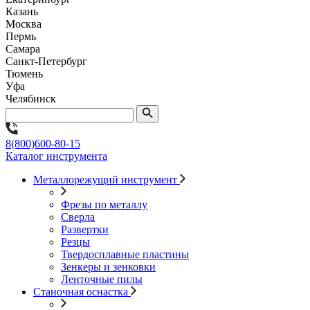
Казань
Москва
Пермь
Самара
Санкт-Петербург
Тюмень
Уфа
Челябинск
8(800)600-80-15
Каталог инструмента
Металлорежущий инструмент
Фрезы по металлу
Сверла
Развертки
Резцы
Твердосплавные пластины
Зенкеры и зенковки
Ленточные пилы
Станочная оснастка