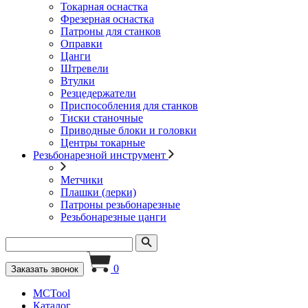
Токарная оснастка
Фрезерная оснастка
Патроны для станков
Оправки
Цанги
Штревели
Втулки
Резцедержатели
Приспособления для станков
Тиски станочные
Приводные блоки и головки
Центры токарные
Резьбонарезной инструмент
Метчики
Плашки (лерки)
Патроны резьбонарезные
Резьбонарезные цанги
0
Заказать звонок
MCTool
Каталог