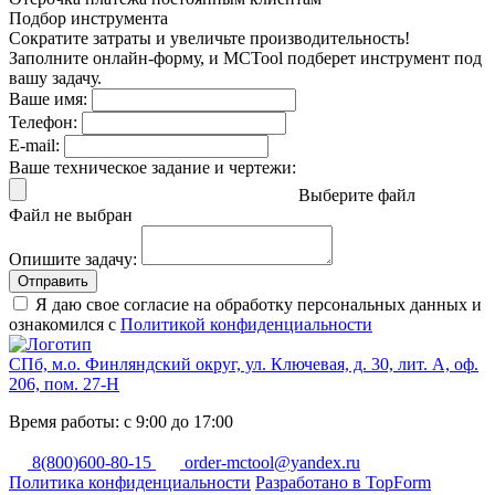
Подбор инструмента
Сократите затраты и увеличьте производительность!
Заполните онлайн-форму, и MCTool подберет инструмент под
вашу задачу.
Ваше имя:
Телефон:
E-mail:
Ваше техническое задание и чертежи:
Выберите файл
Файл не выбран
Опишите задачу:
Отправить
Я даю свое согласие на обработку персональных данных и
ознакомился с
Политикой конфиденциальности
СПб, м.о. Финляндский округ, ул. Ключевая, д. 30, лит. А, оф.
206, пом. 27-Н
Время работы: с 9:00 до 17:00
8(800)600-80-15
order-mctool@yandex.ru
Политика конфиденциальности
Разработано в TopForm