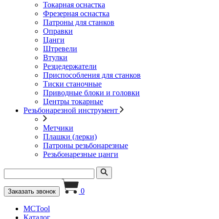
Токарная оснастка
Фрезерная оснастка
Патроны для станков
Оправки
Цанги
Штревели
Втулки
Резцедержатели
Приспособления для станков
Тиски станочные
Приводные блоки и головки
Центры токарные
Резьбонарезной инструмент
Метчики
Плашки (лерки)
Патроны резьбонарезные
Резьбонарезные цанги
0
Заказать звонок
MCTool
Каталог