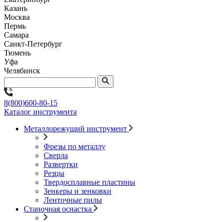
Казань
Москва
Пермь
Самара
Санкт-Петербург
Тюмень
Уфа
Челябинск
8(800)600-80-15
Каталог инструмента
Металлорежущий инструмент
Фрезы по металлу
Сверла
Развертки
Резцы
Твердосплавные пластины
Зенкеры и зенковки
Ленточные пилы
Станочная оснастка