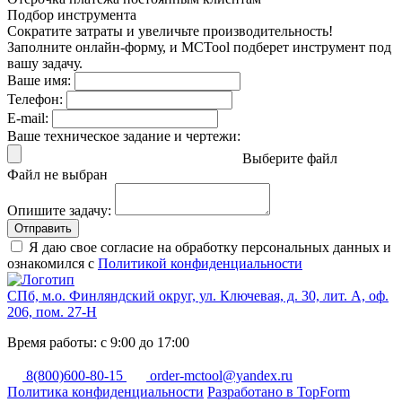
Подбор инструмента
Сократите затраты и увеличьте производительность!
Заполните онлайн-форму, и MCTool подберет инструмент под
вашу задачу.
Ваше имя:
Телефон:
E-mail:
Ваше техническое задание и чертежи:
Выберите файл
Файл не выбран
Опишите задачу:
Отправить
Я даю свое согласие на обработку персональных данных и
ознакомился с
Политикой конфиденциальности
СПб, м.о. Финляндский округ, ул. Ключевая, д. 30, лит. А, оф.
206, пом. 27-Н
Время работы: с 9:00 до 17:00
8(800)600-80-15
order-mctool@yandex.ru
Политика конфиденциальности
Разработано в TopForm