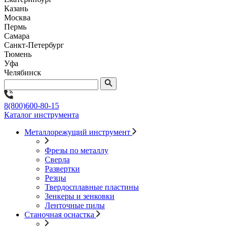
Казань
Москва
Пермь
Самара
Санкт-Петербург
Тюмень
Уфа
Челябинск
8(800)600-80-15
Каталог инструмента
Металлорежущий инструмент
Фрезы по металлу
Сверла
Развертки
Резцы
Твердосплавные пластины
Зенкеры и зенковки
Ленточные пилы
Станочная оснастка