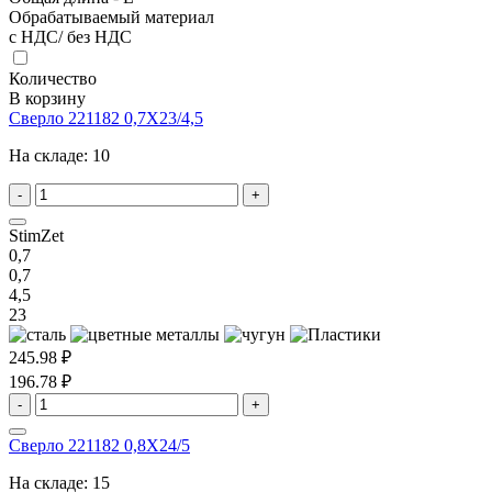
Обрабатываемый материал
с НДС/ без НДС
Количество
В корзину
Сверло 221182 0,7X23/4,5
На складе:
10
-
+
StimZet
0,7
0,7
4,5
23
245.98 ₽
196.78 ₽
-
+
Сверло 221182 0,8X24/5
На складе:
15