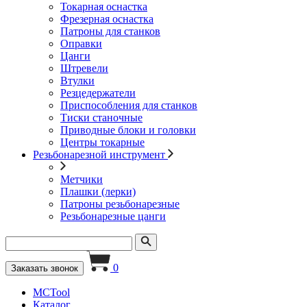
Токарная оснастка
Фрезерная оснастка
Патроны для станков
Оправки
Цанги
Штревели
Втулки
Резцедержатели
Приспособления для станков
Тиски станочные
Приводные блоки и головки
Центры токарные
Резьбонарезной инструмент
Метчики
Плашки (лерки)
Патроны резьбонарезные
Резьбонарезные цанги
0
Заказать звонок
MCTool
Каталог