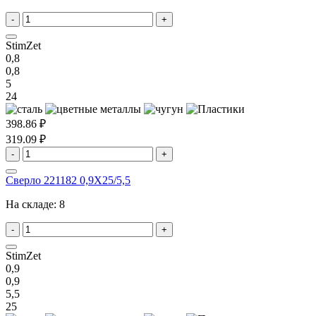
-
+
StimZet
0,8
0,8
5
24
398.86 ₽
319.09 ₽
-
+
Сверло 221182 0,9X25/5,5
На складе:
8
-
+
StimZet
0,9
0,9
5,5
25