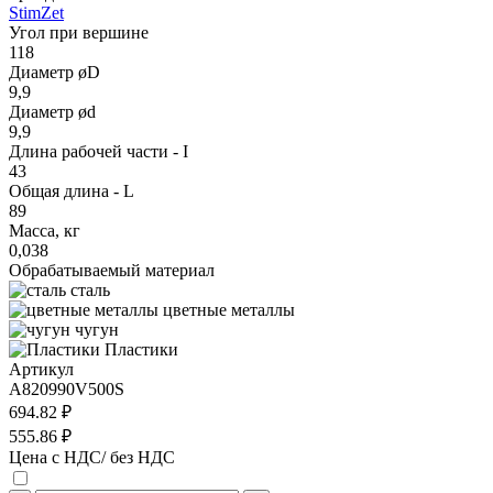
StimZet
Угол при вершине
118
Диаметр øD
9,9
Диаметр ød
9,9
Длина рабочей части - I
43
Общая длина - L
89
Масса, кг
0,038
Обрабатываемый материал
сталь
цветные металлы
чугун
Пластики
Артикул
A820990V500S
694.82 ₽
555.86 ₽
Цена с НДС/ без НДС