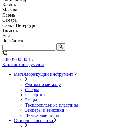
Казань
Москва
Пермь
Самара
Санкт-Петербург
Тюмень
Уфа
Челябинск
8(800)600-80-15
Каталог инструмента
Металлорежущий инструмент
Фрезы по металлу
Сверла
Развертки
Резцы
Твердосплавные пластины
Зенкеры и зенковки
Ленточные пилы
Станочная оснастка