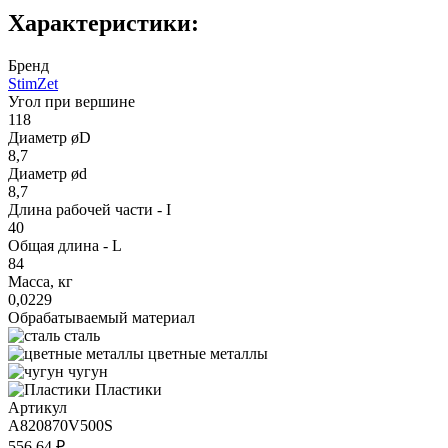
Характеристики:
Бренд
StimZet
Угол при вершине
118
Диаметр øD
8,7
Диаметр ød
8,7
Длина рабочей части - I
40
Общая длина - L
84
Масса, кг
0,0229
Обрабатываемый материал
сталь
цветные металлы
чугун
Пластики
Артикул
A820870V500S
556.64 ₽