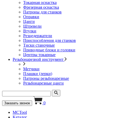
Токарная оснастка
Фрезерная оснастка
Патроны для станков
Оправки
Цанги
Штревели
Втулки
Резцедержатели
Приспособления для станков
Тиски станочные
Приводные блоки и головки
Центры токарные
Резьбонарезной инструмент
Метчики
Плашки (лерки)
Патроны резьбонарезные
Резьбонарезные цанги
0
Заказать звонок
MCTool
Каталог