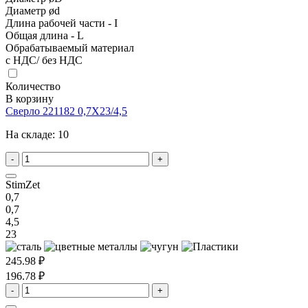
Диаметр ød
Длина рабочей части - I
Общая длина - L
Обрабатываемый материал
с НДС/ без НДС
Количество
В корзину
Сверло 221182 0,7X23/4,5
На складе:
10
-
+
StimZet
0,7
0,7
4,5
23
245.98 ₽
196.78 ₽
-
+