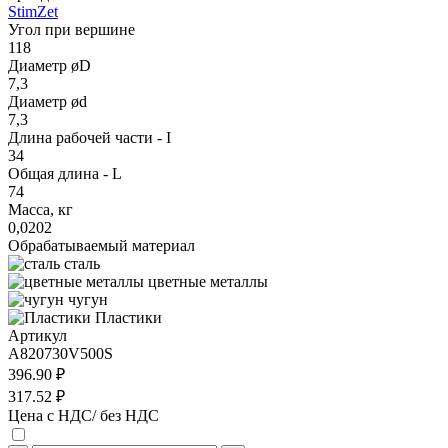
StimZet
Угол при вершине
118
Диаметр øD
7,3
Диаметр ød
7,3
Длина рабочей части - I
34
Общая длина - L
74
Масса, кг
0,0202
Обрабатываемый материал
сталь
цветные металлы
чугун
Пластики
Артикул
A820730V500S
396.90 ₽
317.52 ₽
Цена с НДС/ без НДС