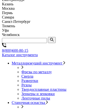
Казань
Москва
Пермь
Самара
Санкт-Петербург
Тюмень
Уфа
Челябинск
8(800)600-80-15
Каталог инструмента
Металлорежущий инструмент
Фрезы по металлу
Сверла
Развертки
Резцы
Твердосплавные пластины
Зенкеры и зенковки
Ленточные пилы
Станочная оснастка