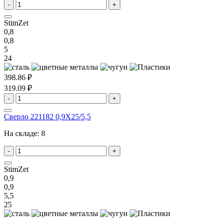
-
+
StimZet
0,8
0,8
5
24
398.86 ₽
319.09 ₽
-
+
Сверло 221182 0,9X25/5,5
На складе:
8
-
+
StimZet
0,9
0,9
5,5
25