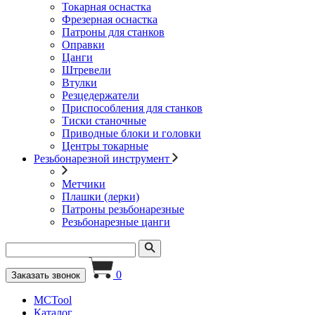
Токарная оснастка
Фрезерная оснастка
Патроны для станков
Оправки
Цанги
Штревели
Втулки
Резцедержатели
Приспособления для станков
Тиски станочные
Приводные блоки и головки
Центры токарные
Резьбонарезной инструмент
Метчики
Плашки (лерки)
Патроны резьбонарезные
Резьбонарезные цанги
0
Заказать звонок
MCTool
Каталог