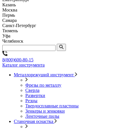
Казань
Москва
Пермь
Самара
Санкт-Петербург
Тюмень
Уфа
Челябинск
8(800)600-80-15
Каталог инструмента
Металлорежущий инструмент
Фрезы по металлу
Сверла
Развертки
Резцы
Твердосплавные пластины
Зенкеры и зенковки
Ленточные пилы
Станочная оснастка