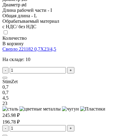
Диаметр ød
Длина рабочей части - I
Общая длина - L
Обрабатываемый материал
с НДС/ без НДС
Количество
В корзину
Сверло 221182 0,7X23/4,5
На складе:
10
-
+
StimZet
0,7
0,7
4,5
23
245.98 ₽
196.78 ₽
-
+