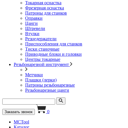
Токарная оснастка
Фрезерная оснастка
Патроны для станков
Оправки
Цанги
Штревели
Втулки
Резцедержатели
Приспособления для станков
Тиски станочные
Приводные блоки и головки
Центры токарные
Резьбонарезной инструмент
Метчики
Плашки (лерки)
Патроны резьбонарезные
Резьбонарезные цанги
0
Заказать звонок
MCTool
Каталог