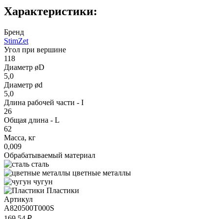
Характеристики:
Бренд
StimZet
Угол при вершине
118
Диаметр øD
5,0
Диаметр ød
5,0
Длина рабочей части - I
26
Общая длина - L
62
Масса, кг
0,009
Обрабатываемый материал
сталь
цветные металлы
чугун
Пластики
Артикул
A820500T000S
169.54 ₽