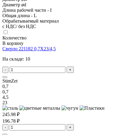
Диаметр ød
Длина рабочей части - I
Общая длина - L
Обрабатываемый материал
с НДС/ без НДС
Количество
В корзину
Сверло 221182 0,7X23/4,5
На складе:
10
-
+
StimZet
0,7
0,7
4,5
23
245.98 ₽
196.78 ₽
-
+