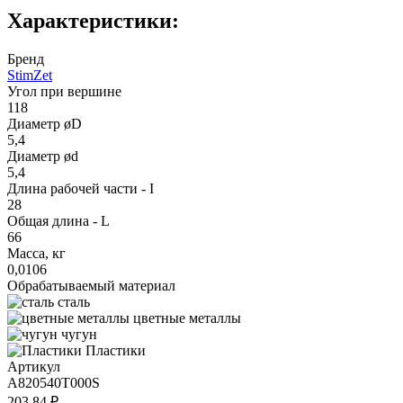
Характеристики:
Бренд
StimZet
Угол при вершине
118
Диаметр øD
5,4
Диаметр ød
5,4
Длина рабочей части - I
28
Общая длина - L
66
Масса, кг
0,0106
Обрабатываемый материал
сталь
цветные металлы
чугун
Пластики
Артикул
A820540T000S
203.84 ₽