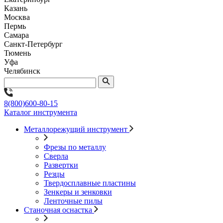
Казань
Москва
Пермь
Самара
Санкт-Петербург
Тюмень
Уфа
Челябинск
8(800)600-80-15
Каталог инструмента
Металлорежущий инструмент
Фрезы по металлу
Сверла
Развертки
Резцы
Твердосплавные пластины
Зенкеры и зенковки
Ленточные пилы
Станочная оснастка