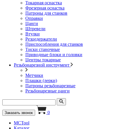
Токарная оснастка
Фрезерная оснастка
Патроны для станков
Оправки
Цанги
Штревели
Втулки
Резцедержатели
Приспособления для станков
Тиски станочные
Приводные блоки и головки
Центры токарные
Резьбонарезной инструмент
Метчики
Плашки (лерки)
Патроны резьбонарезные
Резьбонарезные цанги
0
Заказать звонок
MCTool
Каталог