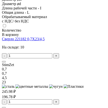
Диаметр ød
Длина рабочей части - I
Общая длина - L
Обрабатываемый материал
с НДС/ без НДС
Количество
В корзину
Сверло 221182 0,7X23/4,5
На складе:
10
-
+
StimZet
0,7
0,7
4,5
23
245.98 ₽
196.78 ₽
-
+