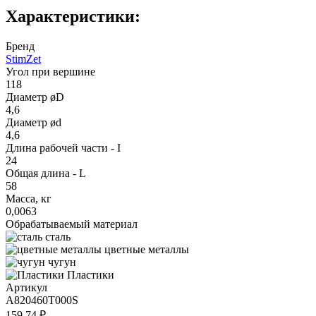
Характеристики:
Бренд
StimZet
Угол при вершине
118
Диаметр øD
4,6
Диаметр ød
4,6
Длина рабочей части - I
24
Общая длина - L
58
Масса, кг
0,0063
Обрабатываемый материал
сталь
цветные металлы
чугун
Пластики
Артикул
A820460T000S
159.74 ₽