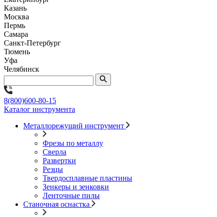
Казань
Москва
Пермь
Самара
Санкт-Петербург
Тюмень
Уфа
Челябинск
8(800)600-80-15
Каталог инструмента
Металлорежущий инструмент
Фрезы по металлу
Сверла
Развертки
Резцы
Твердосплавные пластины
Зенкеры и зенковки
Ленточные пилы
Станочная оснастка