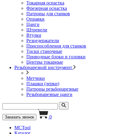
Токарная оснастка
Фрезерная оснастка
Патроны для станков
Оправки
Цанги
Штревели
Втулки
Резцедержатели
Приспособления для станков
Тиски станочные
Приводные блоки и головки
Центры токарные
Резьбонарезной инструмент
Метчики
Плашки (лерки)
Патроны резьбонарезные
Резьбонарезные цанги
0
Заказать звонок
MCTool
Каталог