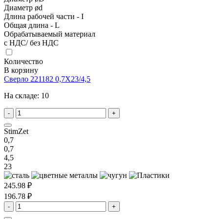
Диаметр ød
Длина рабочей части - I
Общая длина - L
Обрабатываемый материал
с НДС/ без НДС
Количество
В корзину
Сверло 221182 0,7X23/4,5
На складе:
10
-
+
StimZet
0,7
0,7
4,5
23
245.98 ₽
196.78 ₽
-
+