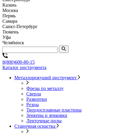
Казань
Москва
Пермь
Самара
Санкт-Петербург
Тюмень
Уфа
Челябинск
8(800)600-80-15
Каталог инструмента
Металлорежущий инструмент
Фрезы по металлу
Сверла
Развертки
Резцы
Твердосплавные пластины
Зенкеры и зенковки
Ленточные пилы
Станочная оснастка