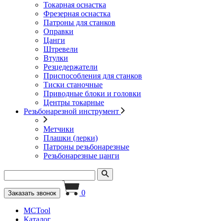
Токарная оснастка
Фрезерная оснастка
Патроны для станков
Оправки
Цанги
Штревели
Втулки
Резцедержатели
Приспособления для станков
Тиски станочные
Приводные блоки и головки
Центры токарные
Резьбонарезной инструмент
Метчики
Плашки (лерки)
Патроны резьбонарезные
Резьбонарезные цанги
0
Заказать звонок
MCTool
Каталог