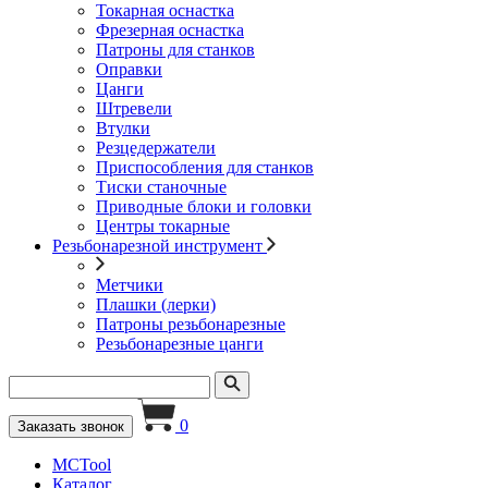
Токарная оснастка
Фрезерная оснастка
Патроны для станков
Оправки
Цанги
Штревели
Втулки
Резцедержатели
Приспособления для станков
Тиски станочные
Приводные блоки и головки
Центры токарные
Резьбонарезной инструмент
Метчики
Плашки (лерки)
Патроны резьбонарезные
Резьбонарезные цанги
0
Заказать звонок
MCTool
Каталог