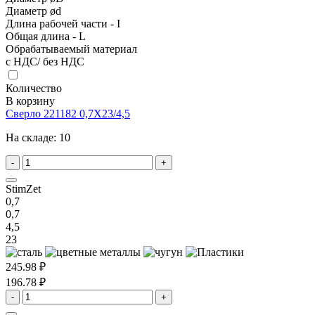
Диаметр ød
Длина рабочей части - I
Общая длина - L
Обрабатываемый материал
с НДС/ без НДС
Количество
В корзину
Сверло 221182 0,7X23/4,5
На складе:
10
-
+
StimZet
0,7
0,7
4,5
23
245.98 ₽
196.78 ₽
-
+