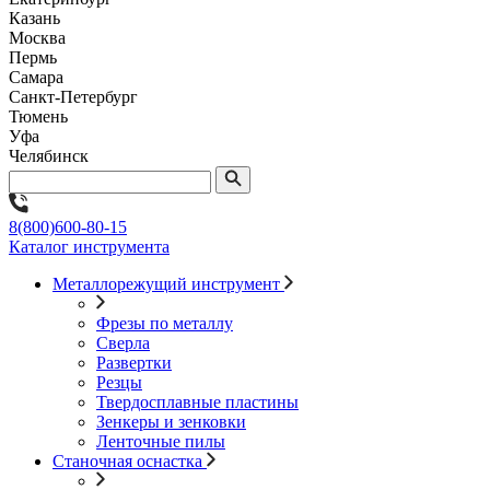
Казань
Москва
Пермь
Самара
Санкт-Петербург
Тюмень
Уфа
Челябинск
8(800)600-80-15
Каталог инструмента
Металлорежущий инструмент
Фрезы по металлу
Сверла
Развертки
Резцы
Твердосплавные пластины
Зенкеры и зенковки
Ленточные пилы
Станочная оснастка