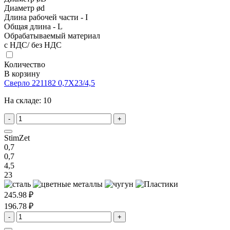
Диаметр ød
Длина рабочей части - I
Общая длина - L
Обрабатываемый материал
с НДС/ без НДС
Количество
В корзину
Сверло 221182 0,7X23/4,5
На складе:
10
-
+
StimZet
0,7
0,7
4,5
23
245.98 ₽
196.78 ₽
-
+