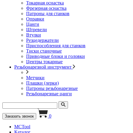
Токарная оснастка
Фрезерная оснастка
Патроны для станков
Оправки
Цанги
Штревели
Втулки
Резцедержатели
Приспособления для станков
Тиски станочные
Приводные блоки и головки
Центры токарные
Резьбонарезной инструмент
Метчики
Плашки (лерки)
Патроны резьбонарезные
Резьбонарезные цанги
0
Заказать звонок
MCTool
Каталог