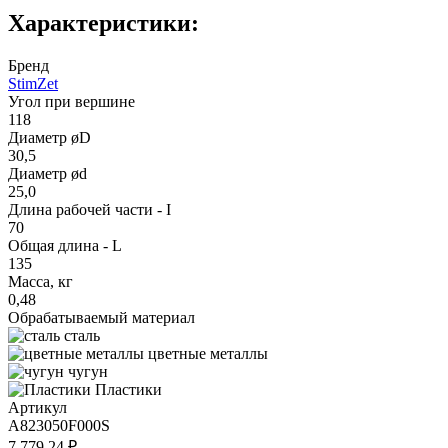
Характеристики:
Бренд
StimZet
Угол при вершине
118
Диаметр øD
30,5
Диаметр ød
25,0
Длина рабочей части - I
70
Общая длина - L
135
Масса, кг
0,48
Обрабатываемый материал
сталь
цветные металлы
чугун
Пластики
Артикул
A823050F000S
7 779.24 ₽