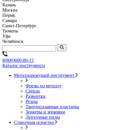
Казань
Москва
Пермь
Самара
Санкт-Петербург
Тюмень
Уфа
Челябинск
8(800)600-80-15
Каталог инструмента
Металлорежущий инструмент
Фрезы по металлу
Сверла
Развертки
Резцы
Твердосплавные пластины
Зенкеры и зенковки
Ленточные пилы
Станочная оснастка