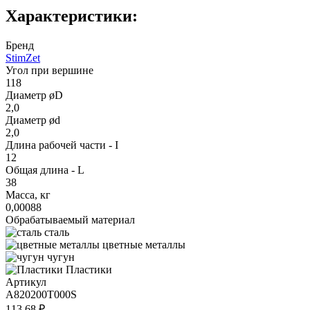
Характеристики:
Бренд
StimZet
Угол при вершине
118
Диаметр øD
2,0
Диаметр ød
2,0
Длина рабочей части - I
12
Общая длина - L
38
Масса, кг
0,00088
Обрабатываемый материал
сталь
цветные металлы
чугун
Пластики
Артикул
A820200T000S
113.68 ₽