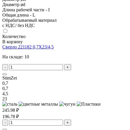
Диаметр ød
Длина рабочей части - I
Общая длина - L
Обрабатываемый материал
с НДС/ без НДС
Количество
В корзину
Сверло 221182 0,7X23/4,5
На складе:
10
-
+
StimZet
0,7
0,7
4,5
23
245.98 ₽
196.78 ₽
-
+