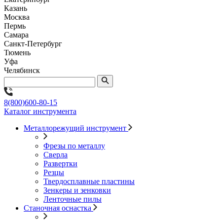
Казань
Москва
Пермь
Самара
Санкт-Петербург
Тюмень
Уфа
Челябинск
8(800)600-80-15
Каталог инструмента
Металлорежущий инструмент
Фрезы по металлу
Сверла
Развертки
Резцы
Твердосплавные пластины
Зенкеры и зенковки
Ленточные пилы
Станочная оснастка