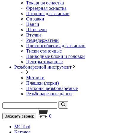
Токарная оснастка
Фрезерная оснастка
Патроны для станков
Оправки
Цанги
Штревели
Втулки
Резцедержатели
Приспособления для станков
Тиски станочные
Приводные блоки и головки
Центры токарные
Резьбонарезной инструмент
Метчики
Плашки (лерки)
Патроны резьбонарезные
Резьбонарезные цанги
0
Заказать звонок
MCTool
Каталог