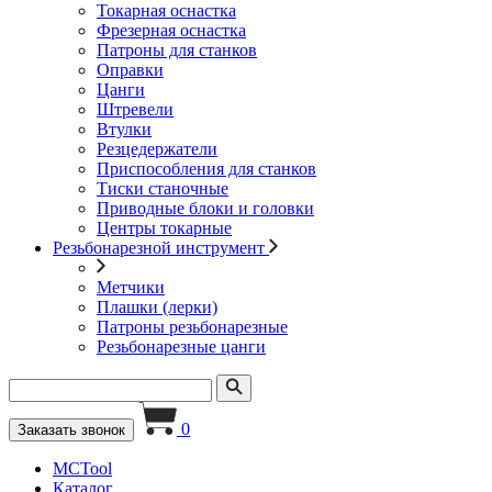
Токарная оснастка
Фрезерная оснастка
Патроны для станков
Оправки
Цанги
Штревели
Втулки
Резцедержатели
Приспособления для станков
Тиски станочные
Приводные блоки и головки
Центры токарные
Резьбонарезной инструмент
Метчики
Плашки (лерки)
Патроны резьбонарезные
Резьбонарезные цанги
0
Заказать звонок
MCTool
Каталог