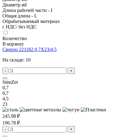
Диаметр ød
Длина рабочей части - I
Общая длина - L
Обрабатываемый материал
с НДС/ без НДС
Количество
В корзину
Сверло 221182 0,7X23/4,5
На складе:
10
-
+
StimZet
0,7
0,7
4,5
23
245.98 ₽
196.78 ₽
-
+