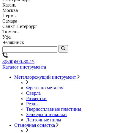
Казань
Москва
Пермь
Самара
Санкт-Петербург
Тюмень
Уфа
Челябинск
8(800)600-80-15
Каталог инструмента
Металлорежущий инструмент
Фрезы по металлу
Сверла
Развертки
Резцы
Твердосплавные пластины
Зенкеры и зенковки
Ленточные пилы
Станочная оснастка