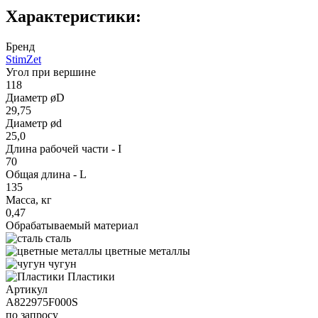
Характеристики:
Бренд
StimZet
Угол при вершине
118
Диаметр øD
29,75
Диаметр ød
25,0
Длина рабочей части - I
70
Общая длина - L
135
Масса, кг
0,47
Обрабатываемый материал
сталь
цветные металлы
чугун
Пластики
Артикул
A822975F000S
по запросу