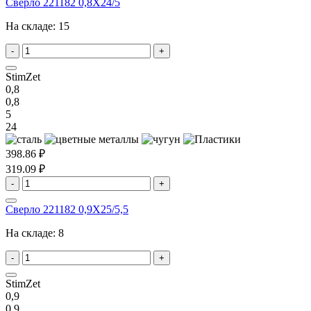
Сверло 221182 0,8X24/5
На складе:
15
-
+
StimZet
0,8
0,8
5
24
398.86 ₽
319.09 ₽
-
+
Сверло 221182 0,9X25/5,5
На складе:
8
-
+
StimZet
0,9
0,9