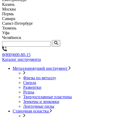
Казань
Москва
Пермь
Самара
Санкт-Петербург
Тюмень
Уфа
Челябинск
8(800)600-80-15
Каталог инструмента
Металлорежущий инструмент
Фрезы по металлу
Сверла
Развертки
Резцы
Твердосплавные пластины
Зенкеры и зенковки
Ленточные пилы
Станочная оснастка