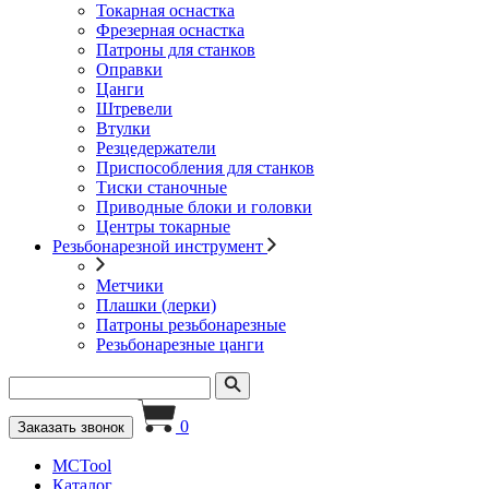
Токарная оснастка
Фрезерная оснастка
Патроны для станков
Оправки
Цанги
Штревели
Втулки
Резцедержатели
Приспособления для станков
Тиски станочные
Приводные блоки и головки
Центры токарные
Резьбонарезной инструмент
Метчики
Плашки (лерки)
Патроны резьбонарезные
Резьбонарезные цанги
0
Заказать звонок
MCTool
Каталог