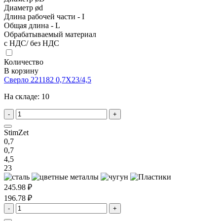
Диаметр ød
Длина рабочей части - I
Общая длина - L
Обрабатываемый материал
с НДС/ без НДС
Количество
В корзину
Сверло 221182 0,7X23/4,5
На складе:
10
-
+
StimZet
0,7
0,7
4,5
23
245.98 ₽
196.78 ₽
-
+