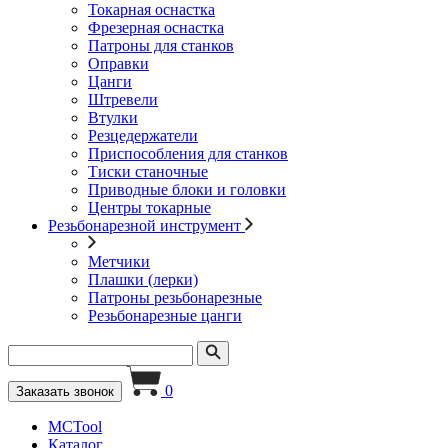
Токарная оснастка
Фрезерная оснастка
Патроны для станков
Оправки
Цанги
Штревели
Втулки
Резцедержатели
Приспособления для станков
Тиски станочные
Приводные блоки и головки
Центры токарные
Резьбонарезной инструмент
Метчики
Плашки (лерки)
Патроны резьбонарезные
Резьбонарезные цанги
0
Заказать звонок
MCTool
Каталог