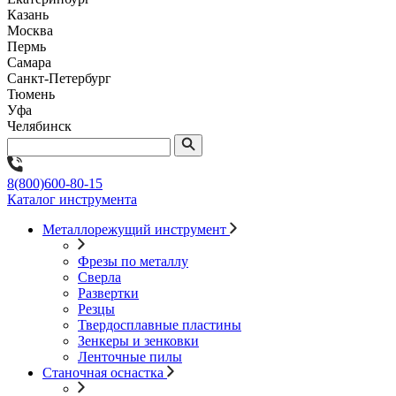
Казань
Москва
Пермь
Самара
Санкт-Петербург
Тюмень
Уфа
Челябинск
8(800)600-80-15
Каталог инструмента
Металлорежущий инструмент
Фрезы по металлу
Сверла
Развертки
Резцы
Твердосплавные пластины
Зенкеры и зенковки
Ленточные пилы
Станочная оснастка