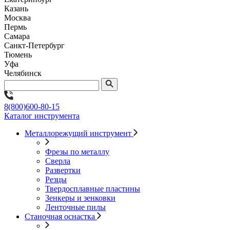
Казань
Москва
Пермь
Самара
Санкт-Петербург
Тюмень
Уфа
Челябинск
8(800)600-80-15
Каталог инструмента
Металлорежущий инструмент
Фрезы по металлу
Сверла
Развертки
Резцы
Твердосплавные пластины
Зенкеры и зенковки
Ленточные пилы
Станочная оснастка