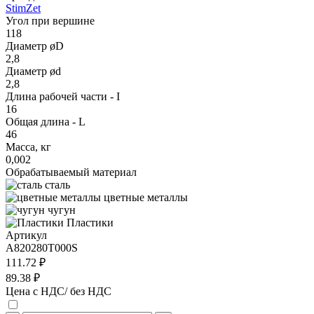
StimZet
Угол при вершине
118
Диаметр øD
2,8
Диаметр ød
2,8
Длина рабочей части - I
16
Общая длина - L
46
Масса, кг
0,002
Обрабатываемый материал
сталь
цветные металлы
чугун
Пластики
Артикул
A820280T000S
111.72 ₽
89.38 ₽
Цена с НДС/ без НДС