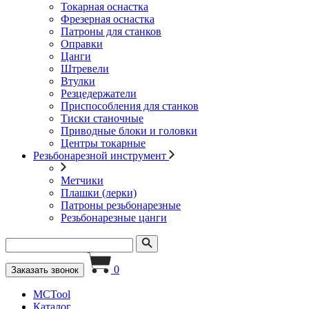
Токарная оснастка
Фрезерная оснастка
Патроны для станков
Оправки
Цанги
Штревели
Втулки
Резцедержатели
Приспособления для станков
Тиски станочные
Приводные блоки и головки
Центры токарные
Резьбонарезной инструмент
Метчики
Плашки (лерки)
Патроны резьбонарезные
Резьбонарезные цанги
0
Заказать звонок
MCTool
Каталог