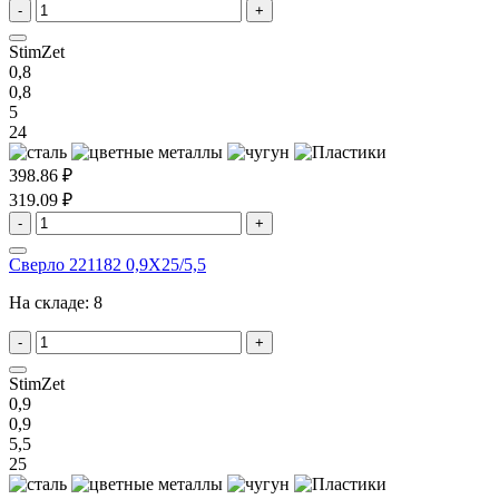
-
+
StimZet
0,8
0,8
5
24
398.86 ₽
319.09 ₽
-
+
Сверло 221182 0,9X25/5,5
На складе:
8
-
+
StimZet
0,9
0,9
5,5
25