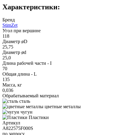
Характеристики:
Бренд
StimZet
Угол при вершине
118
Диаметр øD
25,75
Диаметр ød
25,0
Длина рабочей части - I
70
Общая длина - L
135
Масса, кг
0,036
Обрабатываемый материал
сталь
цветные металлы
чугун
Пластики
Артикул
A822575F000S
по запросу