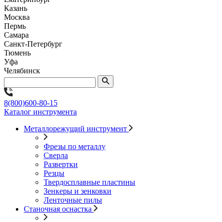
Казань
Москва
Пермь
Самара
Санкт-Петербург
Тюмень
Уфа
Челябинск
8(800)600-80-15
Каталог инструмента
Металлорежущий инструмент
Фрезы по металлу
Сверла
Развертки
Резцы
Твердосплавные пластины
Зенкеры и зенковки
Ленточные пилы
Станочная оснастка