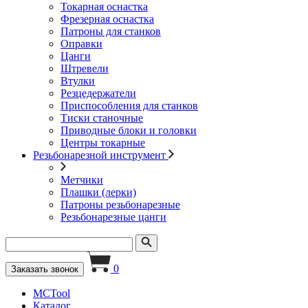
Токарная оснастка
Фрезерная оснастка
Патроны для станков
Оправки
Цанги
Штревели
Втулки
Резцедержатели
Приспособления для станков
Тиски станочные
Приводные блоки и головки
Центры токарные
Резьбонарезной инструмент
Метчики
Плашки (лерки)
Патроны резьбонарезные
Резьбонарезные цанги
0
Заказать звонок
MCTool
Каталог