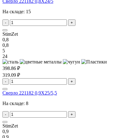
Сверло 221182 0,8X24/5
На складе:
15
-
+
StimZet
0,8
0,8
5
24
398.86 ₽
319.09 ₽
-
+
Сверло 221182 0,9X25/5,5
На складе:
8
-
+
StimZet
0,9
0,9