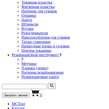
Токарная оснастка
Фрезерная оснастка
Патроны для станков
Оправки
Цанги
Штревели
Втулки
Резцедержатели
Приспособления для станков
Тиски станочные
Приводные блоки и головки
Центры токарные
Резьбонарезной инструмент
Метчики
Плашки (лерки)
Патроны резьбонарезные
Резьбонарезные цанги
0
Заказать звонок
MCTool
Каталог