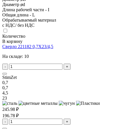
Диаметр ød
Длина рабочей части - I
Общая длина - L
Обрабатываемый материал
с НДС/ без НДС
Количество
В корзину
Сверло 221182 0,7X23/4,5
На складе:
10
-
+
StimZet
0,7
0,7
4,5
23
245.98 ₽
196.78 ₽
-
+