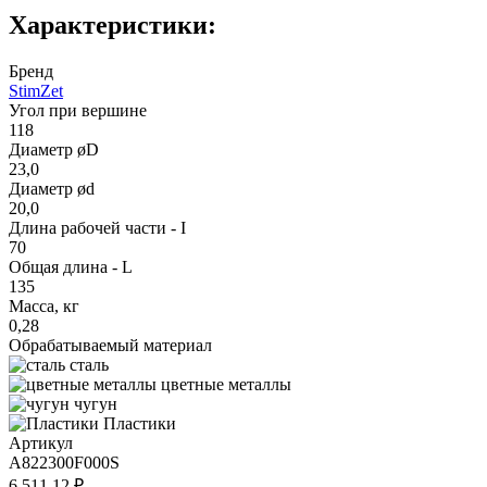
Характеристики:
Бренд
StimZet
Угол при вершине
118
Диаметр øD
23,0
Диаметр ød
20,0
Длина рабочей части - I
70
Общая длина - L
135
Масса, кг
0,28
Обрабатываемый материал
сталь
цветные металлы
чугун
Пластики
Артикул
A822300F000S
6 511.12 ₽