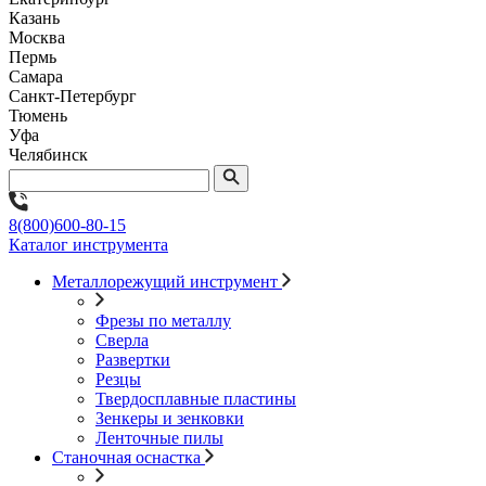
Казань
Москва
Пермь
Самара
Санкт-Петербург
Тюмень
Уфа
Челябинск
8(800)600-80-15
Каталог инструмента
Металлорежущий инструмент
Фрезы по металлу
Сверла
Развертки
Резцы
Твердосплавные пластины
Зенкеры и зенковки
Ленточные пилы
Станочная оснастка