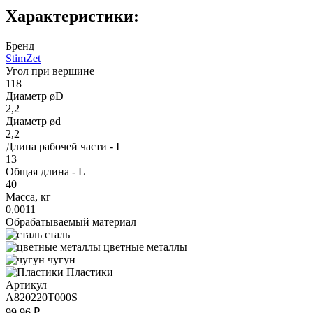
Характеристики:
Бренд
StimZet
Угол при вершине
118
Диаметр øD
2,2
Диаметр ød
2,2
Длина рабочей части - I
13
Общая длина - L
40
Масса, кг
0,0011
Обрабатываемый материал
сталь
цветные металлы
чугун
Пластики
Артикул
A820220T000S
99.96 ₽