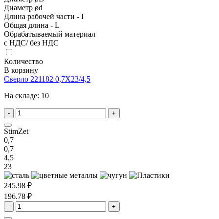
Диаметр ød
Длина рабочей части - I
Общая длина - L
Обрабатываемый материал
с НДС/ без НДС
Количество
В корзину
Сверло 221182 0,7X23/4,5
На складе:
10
-
+
StimZet
0,7
0,7
4,5
23
245.98 ₽
196.78 ₽
-
+