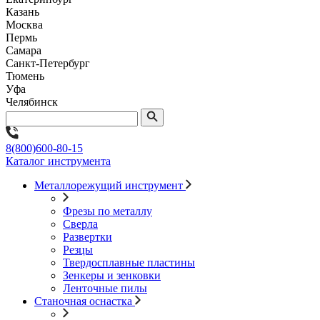
Казань
Москва
Пермь
Самара
Санкт-Петербург
Тюмень
Уфа
Челябинск
8(800)600-80-15
Каталог инструмента
Металлорежущий инструмент
Фрезы по металлу
Сверла
Развертки
Резцы
Твердосплавные пластины
Зенкеры и зенковки
Ленточные пилы
Станочная оснастка