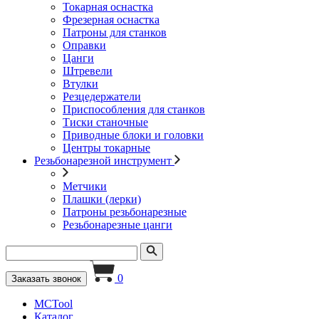
Токарная оснастка
Фрезерная оснастка
Патроны для станков
Оправки
Цанги
Штревели
Втулки
Резцедержатели
Приспособления для станков
Тиски станочные
Приводные блоки и головки
Центры токарные
Резьбонарезной инструмент
Метчики
Плашки (лерки)
Патроны резьбонарезные
Резьбонарезные цанги
0
Заказать звонок
MCTool
Каталог