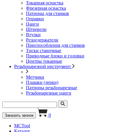
Токарная оснастка
Фрезерная оснастка
Патроны для станков
Оправки
Цанги
Штревели
Втулки
Резцедержатели
Приспособления для станков
Тиски станочные
Приводные блоки и головки
Центры токарные
Резьбонарезной инструмент
Метчики
Плашки (лерки)
Патроны резьбонарезные
Резьбонарезные цанги
0
Заказать звонок
MCTool
Каталог