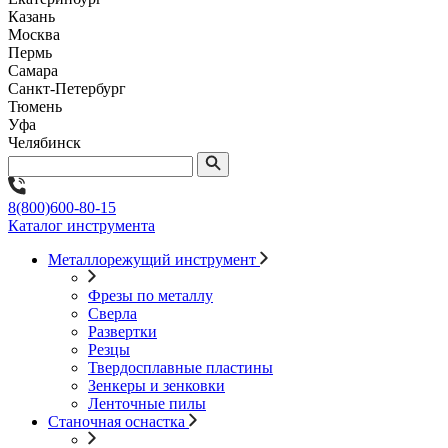
Казань
Москва
Пермь
Самара
Санкт-Петербург
Тюмень
Уфа
Челябинск
8(800)600-80-15
Каталог инструмента
Металлорежущий инструмент
Фрезы по металлу
Сверла
Развертки
Резцы
Твердосплавные пластины
Зенкеры и зенковки
Ленточные пилы
Станочная оснастка