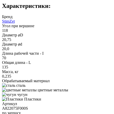
Характеристики:
Бренд
StimZet
Угол при вершине
118
Диаметр øD
20,75
Диаметр ød
20,0
Длина рабочей части - I
70
Общая длина - L
135
Масса, кг
0,235
Обрабатываемый материал
сталь
цветные металлы
чугун
Пластики
Артикул
A822075F000S
по запросу