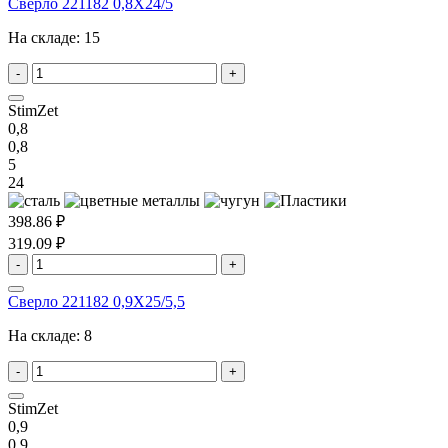
Сверло 221182 0,8X24/5
На складе:
15
-
+
StimZet
0,8
0,8
5
24
398.86 ₽
319.09 ₽
-
+
Сверло 221182 0,9X25/5,5
На складе:
8
-
+
StimZet
0,9
0,9