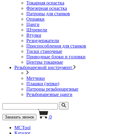
Токарная оснастка
Фрезерная оснастка
Патроны для станков
Оправки
Цанги
Штревели
Втулки
Резцедержатели
Приспособления для станков
Тиски станочные
Приводные блоки и головки
Центры токарные
Резьбонарезной инструмент
Метчики
Плашки (лерки)
Патроны резьбонарезные
Резьбонарезные цанги
0
Заказать звонок
MCTool
Каталог