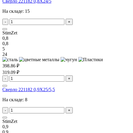
Сверло 221182 0,8X24/5
На складе:
15
-
+
StimZet
0,8
0,8
5
24
398.86 ₽
319.09 ₽
-
+
Сверло 221182 0,9X25/5,5
На складе:
8
-
+
StimZet
0,9
0,9