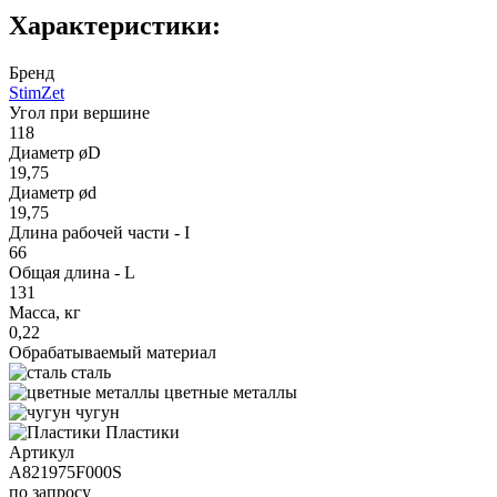
Характеристики:
Бренд
StimZet
Угол при вершине
118
Диаметр øD
19,75
Диаметр ød
19,75
Длина рабочей части - I
66
Общая длина - L
131
Масса, кг
0,22
Обрабатываемый материал
сталь
цветные металлы
чугун
Пластики
Артикул
A821975F000S
по запросу