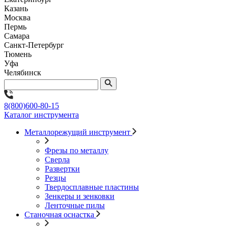
Казань
Москва
Пермь
Самара
Санкт-Петербург
Тюмень
Уфа
Челябинск
8(800)600-80-15
Каталог инструмента
Металлорежущий инструмент
Фрезы по металлу
Сверла
Развертки
Резцы
Твердосплавные пластины
Зенкеры и зенковки
Ленточные пилы
Станочная оснастка