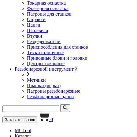
Токарная оснастка
Фрезерная оснастка
Патроны для станков
Оправки
Цанги
Штревели
Втулки
Резцедержатели
Приспособления для станков
Тиски станочные
Приводные блоки и головки
Центры токарные
Резьбонарезной инструмент
Метчики
Плашки (лерки)
Патроны резьбонарезные
Резьбонарезные цанги
0
Заказать звонок
MCTool
Каталог