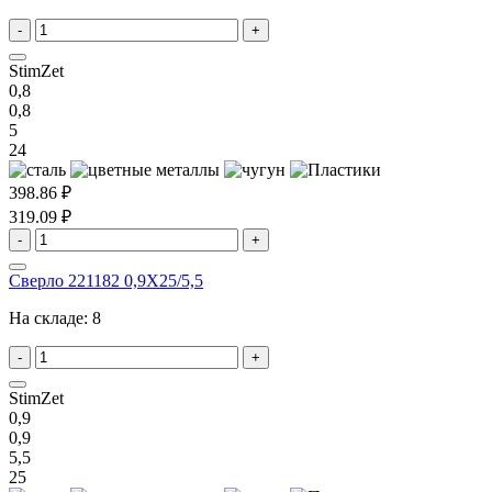
-
+
StimZet
0,8
0,8
5
24
398.86 ₽
319.09 ₽
-
+
Сверло 221182 0,9X25/5,5
На складе:
8
-
+
StimZet
0,9
0,9
5,5
25