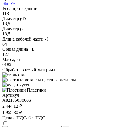
StimZet
Угол при вершине
118
Диаметр øD
18,5
Диаметр ød
18,5
Длина рабочей части - I
64
Общая длина - L
127
Масса, кг
0185
Обрабатываемый материал
сталь
цветные металлы
чугун
Пластики
Артикул
A821850F000S
2 444.12 ₽
1 955.30 ₽
Цена с НДС/ без НДС