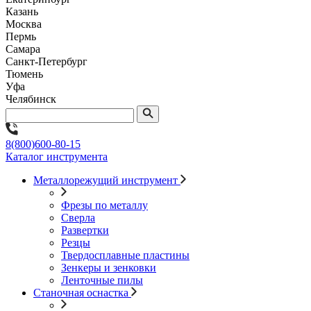
Казань
Москва
Пермь
Самара
Санкт-Петербург
Тюмень
Уфа
Челябинск
8(800)600-80-15
Каталог инструмента
Металлорежущий инструмент
Фрезы по металлу
Сверла
Развертки
Резцы
Твердосплавные пластины
Зенкеры и зенковки
Ленточные пилы
Станочная оснастка