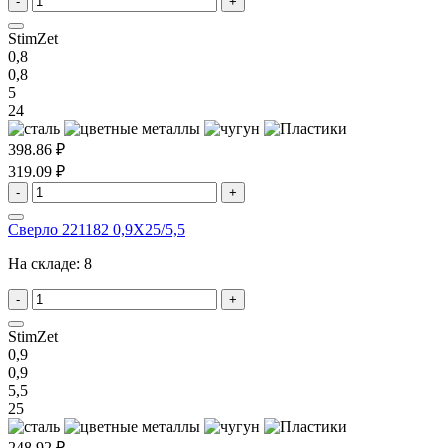
-
+
StimZet
0,8
0,8
5
24
398.86 ₽
319.09 ₽
-
+
Сверло 221182 0,9X25/5,5
На складе:
8
-
+
StimZet
0,9
0,9
5,5
25
248.92 ₽