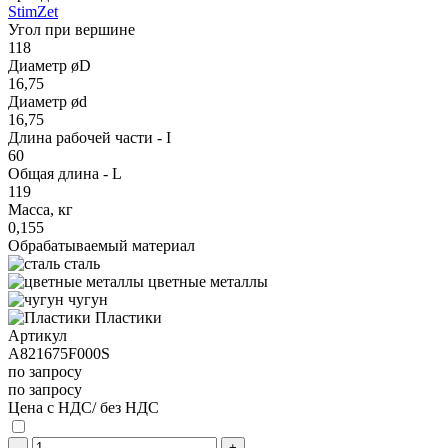
StimZet
Угол при вершине
118
Диаметр øD
16,75
Диаметр ød
16,75
Длина рабочей части - I
60
Общая длина - L
119
Масса, кг
0,155
Обрабатываемый материал
сталь
цветные металлы
чугун
Пластики
Артикул
A821675F000S
по запросу
по запросу
Цена с НДС/ без НДС
-
+