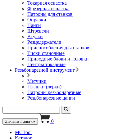
Токарная оснастка
Фрезерная оснастка
Патроны для станков
Оправки
Цанги
Штревели
Втулки
Резцедержатели
Приспособления для станков
Тиски станочные
Приводные блоки и головки
Центры токарные
Резьбонарезной инструмент
Метчики
Плашки (лерки)
Патроны резьбонарезные
Резьбонарезные цанги
0
Заказать звонок
MCTool
Каталог