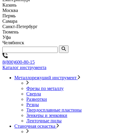
Казань
Москва
Пермь
Самара
Санкт-Петербург
Тюмень
Уфа
Челябинск
8(800)600-80-15
Каталог инструмента
Металлорежущий инструмент
Фрезы по металлу
Сверла
Развертки
Резцы
Твердосплавные пластины
Зенкеры и зенковки
Ленточные пилы
Станочная оснастка