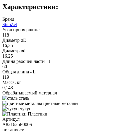
Характеристики:
Бренд
StimZet
Угол при вершине
118
Диаметр øD
16,25
Диаметр ød
16,25
Длина рабочей части - I
60
Общая длина - L
119
Масса, кг
0,148
Обрабатываемый материал
сталь
цветные металлы
чугун
Пластики
Артикул
A821625F000S
по запросу