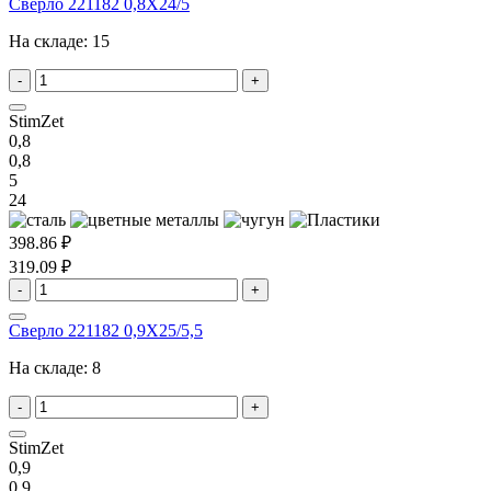
Сверло 221182 0,8X24/5
На складе:
15
-
+
StimZet
0,8
0,8
5
24
398.86 ₽
319.09 ₽
-
+
Сверло 221182 0,9X25/5,5
На складе:
8
-
+
StimZet
0,9
0,9