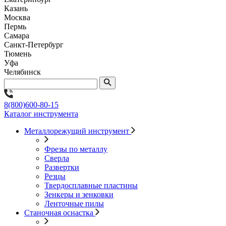
Казань
Москва
Пермь
Самара
Санкт-Петербург
Тюмень
Уфа
Челябинск
8(800)600-80-15
Каталог инструмента
Металлорежущий инструмент
Фрезы по металлу
Сверла
Развертки
Резцы
Твердосплавные пластины
Зенкеры и зенковки
Ленточные пилы
Станочная оснастка