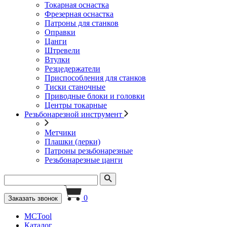
Токарная оснастка
Фрезерная оснастка
Патроны для станков
Оправки
Цанги
Штревели
Втулки
Резцедержатели
Приспособления для станков
Тиски станочные
Приводные блоки и головки
Центры токарные
Резьбонарезной инструмент
Метчики
Плашки (лерки)
Патроны резьбонарезные
Резьбонарезные цанги
0
Заказать звонок
MCTool
Каталог