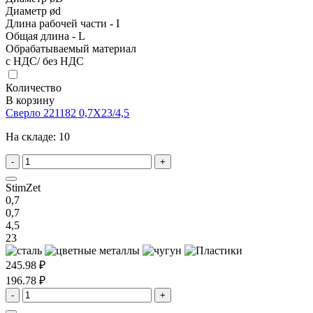
Диаметр ød
Длина рабочей части - I
Общая длина - L
Обрабатываемый материал
с НДС/ без НДС
Количество
В корзину
Сверло 221182 0,7X23/4,5
На складе:
10
-
+
StimZet
0,7
0,7
4,5
23
245.98 ₽
196.78 ₽
-
+