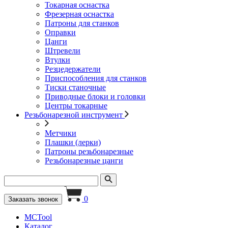
Токарная оснастка
Фрезерная оснастка
Патроны для станков
Оправки
Цанги
Штревели
Втулки
Резцедержатели
Приспособления для станков
Тиски станочные
Приводные блоки и головки
Центры токарные
Резьбонарезной инструмент
Метчики
Плашки (лерки)
Патроны резьбонарезные
Резьбонарезные цанги
0
Заказать звонок
MCTool
Каталог