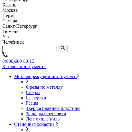
Казань
Москва
Пермь
Самара
Санкт-Петербург
Тюмень
Уфа
Челябинск
8(800)600-80-15
Каталог инструмента
Металлорежущий инструмент
Фрезы по металлу
Сверла
Развертки
Резцы
Твердосплавные пластины
Зенкеры и зенковки
Ленточные пилы
Станочная оснастка