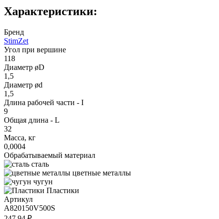
Характеристики:
Бренд
StimZet
Угол при вершине
118
Диаметр øD
1,5
Диаметр ød
1,5
Длина рабочей части - I
9
Общая длина - L
32
Масса, кг
0,0004
Обрабатываемый материал
сталь
цветные металлы
чугун
Пластики
Артикул
A820150V500S
247.94 ₽