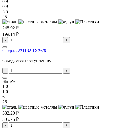
0,9
0,9
5,5
25
248.92 ₽
199.14 ₽
-
+
Сверло 221182 1X26/6
Ожидается поступление.
-
+
StimZet
1,0
1,0
6
26
382.20 ₽
305.76 ₽
-
+