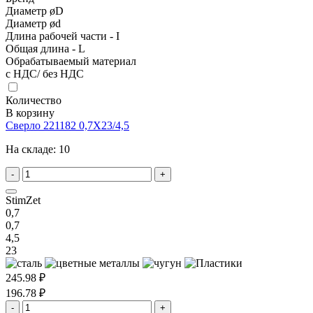
Диаметр øD
Диаметр ød
Длина рабочей части - I
Общая длина - L
Обрабатываемый материал
с НДС/ без НДС
Количество
В корзину
Сверло 221182 0,7X23/4,5
На складе:
10
-
+
StimZet
0,7
0,7
4,5
23
245.98 ₽
196.78 ₽
-
+