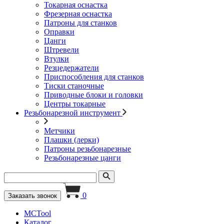
Токарная оснастка
Фрезерная оснастка
Патроны для станков
Оправки
Цанги
Штревели
Втулки
Резцедержатели
Приспособления для станков
Тиски станочные
Приводные блоки и головки
Центры токарные
Резьбонарезной инструмент
Метчики
Плашки (лерки)
Патроны резьбонарезные
Резьбонарезные цанги
0
Заказать звонок
MCTool
Каталог