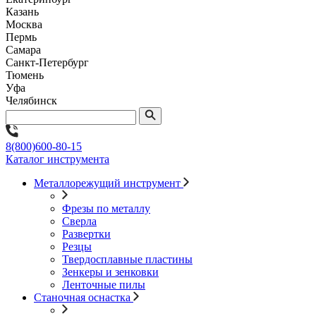
Казань
Москва
Пермь
Самара
Санкт-Петербург
Тюмень
Уфа
Челябинск
8(800)600-80-15
Каталог инструмента
Металлорежущий инструмент
Фрезы по металлу
Сверла
Развертки
Резцы
Твердосплавные пластины
Зенкеры и зенковки
Ленточные пилы
Станочная оснастка