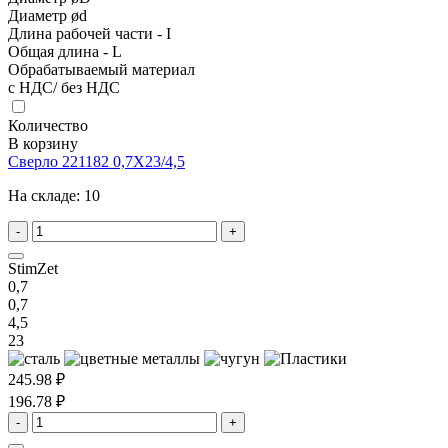
Диаметр ød
Длина рабочей части - I
Общая длина - L
Обрабатываемый материал
с НДС/ без НДС
Количество
В корзину
Сверло 221182 0,7X23/4,5
На складе:
10
-
+
StimZet
0,7
0,7
4,5
23
245.98 ₽
196.78 ₽
-
+