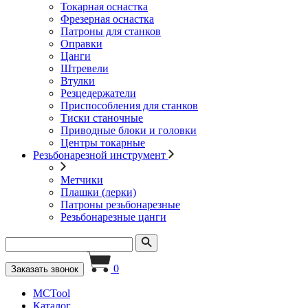
Токарная оснастка
Фрезерная оснастка
Патроны для станков
Оправки
Цанги
Штревели
Втулки
Резцедержатели
Приспособления для станков
Тиски станочные
Приводные блоки и головки
Центры токарные
Резьбонарезной инструмент
Метчики
Плашки (лерки)
Патроны резьбонарезные
Резьбонарезные цанги
0
Заказать звонок
MCTool
Каталог