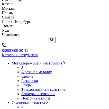
Казань
Москва
Пермь
Самара
Санкт-Петербург
Тюмень
Уфа
Челябинск
8(800)600-80-15
Каталог инструмента
Металлорежущий инструмент
Фрезы по металлу
Сверла
Развертки
Резцы
Твердосплавные пластины
Зенкеры и зенковки
Ленточные пилы
Станочная оснастка