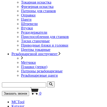
Токарная оснастка
Фрезерная оснастка
Патроны для станков
Оправки
Цанги
Штревели
Втулки
Резцедержатели
Приспособления для станков
Тиски станочные
Приводные блоки и головки
Центры токарные
Резьбонарезной инструмент
Метчики
Плашки (лерки)
Патроны резьбонарезные
Резьбонарезные цанги
0
Заказать звонок
MCTool
Каталог