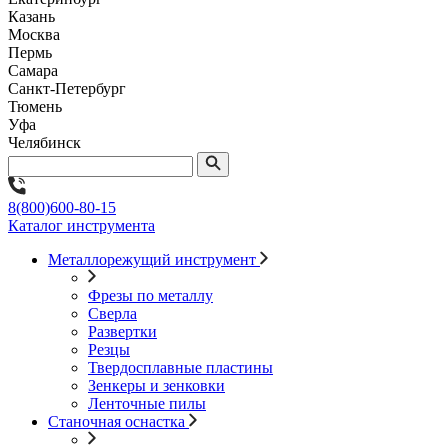
Казань
Москва
Пермь
Самара
Санкт-Петербург
Тюмень
Уфа
Челябинск
8(800)600-80-15
Каталог инструмента
Металлорежущий инструмент
Фрезы по металлу
Сверла
Развертки
Резцы
Твердосплавные пластины
Зенкеры и зенковки
Ленточные пилы
Станочная оснастка