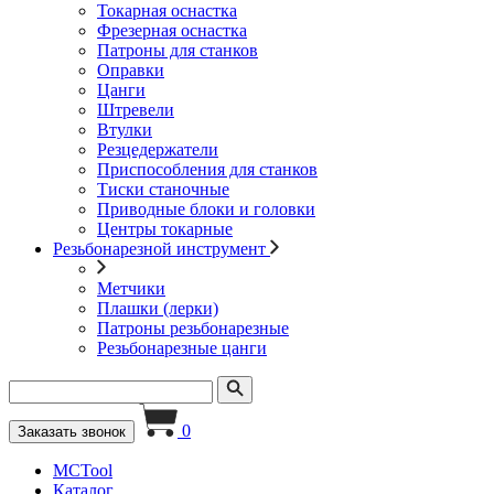
Токарная оснастка
Фрезерная оснастка
Патроны для станков
Оправки
Цанги
Штревели
Втулки
Резцедержатели
Приспособления для станков
Тиски станочные
Приводные блоки и головки
Центры токарные
Резьбонарезной инструмент
Метчики
Плашки (лерки)
Патроны резьбонарезные
Резьбонарезные цанги
0
Заказать звонок
MCTool
Каталог