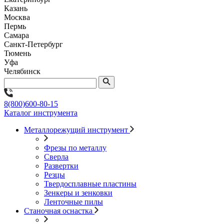
Казань
Москва
Пермь
Самара
Санкт-Петербург
Тюмень
Уфа
Челябинск
8(800)600-80-15
Каталог инструмента
Металлорежущий инструмент
Фрезы по металлу
Сверла
Развертки
Резцы
Твердосплавные пластины
Зенкеры и зенковки
Ленточные пилы
Станочная оснастка