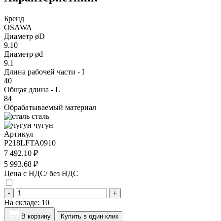
Бренд
OSAWA
Диаметр øD
9.10
Диаметр ød
9.1
Длина рабочей части - I
40
Общая длина - L
84
Обрабатываемый материал
сталь
чугун
Артикул
P218LFTA0910
7 492.10 ₽
5 993.68 ₽
Цена с НДС/ без НДС
-
+
На складе:
10
В корзину
Купить в один клик