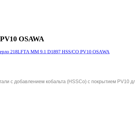
O PV10 OSAWA
али с добавлением кобальта (HSSCo) c покрытием PV10 дл