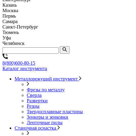
Казань
Москва
Пермь
Самара
Санкт-Петербург
Тюмень
Уфа
Челябинск
8(800)600-80-15
Каталог инструмента
Металлорежущий инструмент
Фрезы по металлу
Сверла
Развертки
Резцы
Твердосплавные пластины
Зенкеры и зенковки
Ленточные пилы
Станочная оснастка