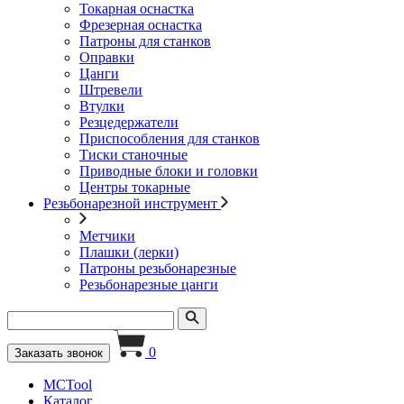
Токарная оснастка
Фрезерная оснастка
Патроны для станков
Оправки
Цанги
Штревели
Втулки
Резцедержатели
Приспособления для станков
Тиски станочные
Приводные блоки и головки
Центры токарные
Резьбонарезной инструмент
Метчики
Плашки (лерки)
Патроны резьбонарезные
Резьбонарезные цанги
0
Заказать звонок
MCTool
Каталог