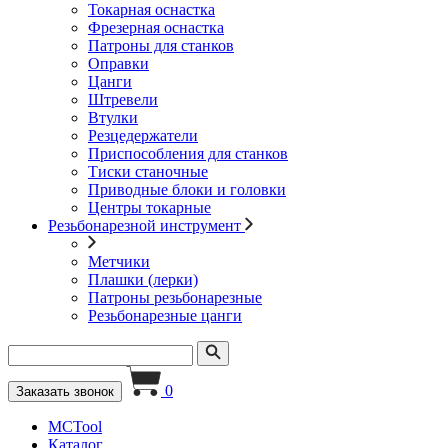
Токарная оснастка
Фрезерная оснастка
Патроны для станков
Оправки
Цанги
Штревели
Втулки
Резцедержатели
Приспособления для станков
Тиски станочные
Приводные блоки и головки
Центры токарные
Резьбонарезной инструмент
Метчики
Плашки (лерки)
Патроны резьбонарезные
Резьбонарезные цанги
0
Заказать звонок
MCTool
Каталог