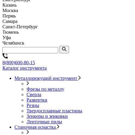
Казань
Москва
Пермь
Самара
Санкт-Петербург
Тюмень
Уфа
Челябинск
8(800)600-80-15
Каталог инструмента
Металлорежущий инструмент
Фрезы по металлу
Сверла
Развертки
Резцы
Твердосплавные пластины
Зенкеры и зенковки
Ленточные пилы
Станочная оснастка