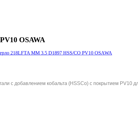
O PV10 OSAWA
али с добавлением кобальта (HSSCo) c покрытием PV10 дл