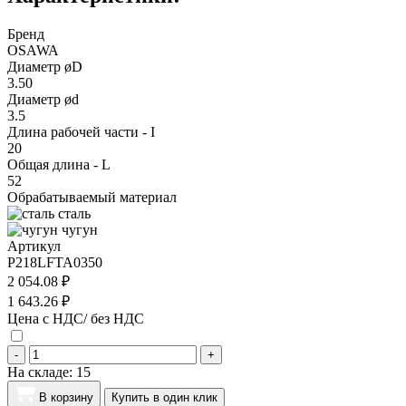
Бренд
OSAWA
Диаметр øD
3.50
Диаметр ød
3.5
Длина рабочей части - I
20
Общая длина - L
52
Обрабатываемый материал
сталь
чугун
Артикул
P218LFTA0350
2 054.08 ₽
1 643.26 ₽
Цена с НДС/ без НДС
-
+
На складе:
15
В корзину
Купить в один клик