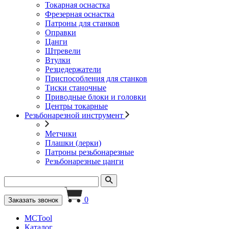
Токарная оснастка
Фрезерная оснастка
Патроны для станков
Оправки
Цанги
Штревели
Втулки
Резцедержатели
Приспособления для станков
Тиски станочные
Приводные блоки и головки
Центры токарные
Резьбонарезной инструмент
Метчики
Плашки (лерки)
Патроны резьбонарезные
Резьбонарезные цанги
0
Заказать звонок
MCTool
Каталог