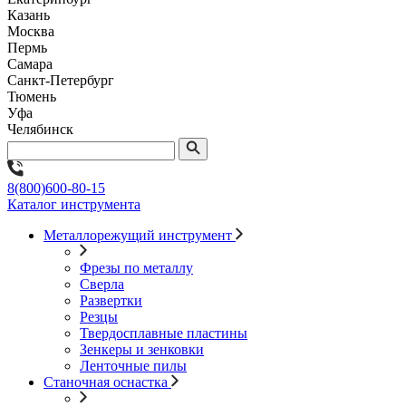
Казань
Москва
Пермь
Самара
Санкт-Петербург
Тюмень
Уфа
Челябинск
8(800)600-80-15
Каталог инструмента
Металлорежущий инструмент
Фрезы по металлу
Сверла
Развертки
Резцы
Твердосплавные пластины
Зенкеры и зенковки
Ленточные пилы
Станочная оснастка